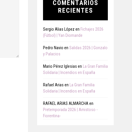
COMENTARIOS
RECIENTES
Sergio Alias López
en
Fichajes 2026
(Fútbol) | Yan Diomande
Pedro Navio
en
Salidas 2026 | Gonzalo
y Palacios
Mario Pérez Iglesias
en
La Gran Familia
Solidaria | Incendios en España
Rafael Arias
en
La Gran Familia
Solidaria | Incendios en España
RAFAEL ARIAS ALMARCHA
en
Pretemporada 2026 | Amistoso -
Fiorentina-