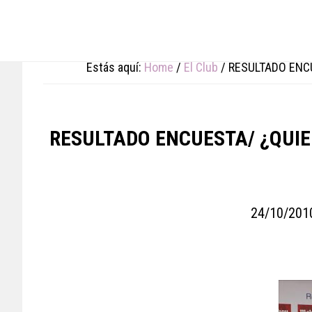
Skip
Skip
Skip
to
to
to
main
primary
footer
content
sidebar
Estás aquí:
Home
/
El Club
/
RESULTADO ENCU
RESULTADO ENCUESTA/ ¿QUIE
24/10/201