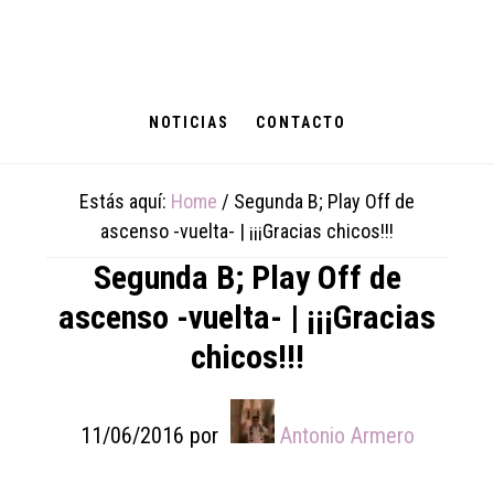
Skip
Skip
Skip
to
to
to
main
primary
footer
content
sidebar
NOTICIAS
CONTACTO
Estás aquí:
Home
/
Segunda B; Play Off de
ascenso -vuelta- | ¡¡¡Gracias chicos!!!
Segunda B; Play Off de
ascenso -vuelta- | ¡¡¡Gracias
chicos!!!
11/06/2016
por
Antonio Armero