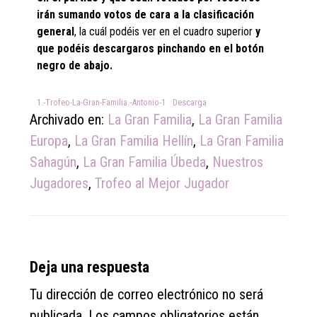
irán sumando votos de cara a la clasificación
general
, la cuál podéis ver en el cuadro superior
y
que podéis descargaros pinchando en el botón
negro de abajo.
1.-Trofeo-La-Gran-Familia.-Antonio-1
Descarga
Archivado en:
La Gran Familia
,
La Gran Familia
Europa
,
La Gran Familia Hellín
,
La Gran Familia
Sahagún
,
La Gran Familia Úbeda
,
Nuestros
Jugadores
,
Trofeo al Mejor Jugador
Reader
Deja una respuesta
Interactions
Tu dirección de correo electrónico no será
publicada.
Los campos obligatorios están