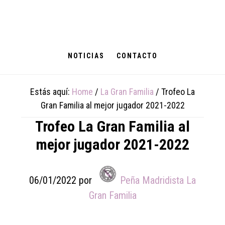
Skip
Skip
Skip
to
to
to
main
primary
footer
content
sidebar
NOTICIAS
CONTACTO
Estás aquí:
Home
/
La Gran Familia
/
Trofeo La
Gran Familia al mejor jugador 2021-2022
Trofeo La Gran Familia al
mejor jugador 2021-2022
06/01/2022
por
Peña Madridista La
Gran Familia