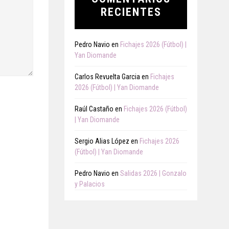
RECIENTES
Pedro Navio
en
Fichajes 2026 (Fútbol) |
Yan Diomande
Carlos Revuelta Garcia
en
Fichajes
2026 (Fútbol) | Yan Diomande
Raúl Castaño
en
Fichajes 2026 (Fútbol)
| Yan Diomande
Sergio Alias López
en
Fichajes 2026
(Fútbol) | Yan Diomande
Pedro Navio
en
Salidas 2026 | Gonzalo
y Palacios