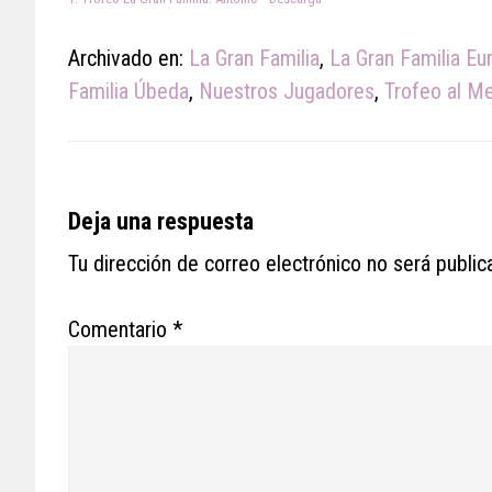
Archivado en:
La Gran Familia
,
La Gran Familia Eu
Familia Úbeda
,
Nuestros Jugadores
,
Trofeo al M
Reader
Deja una respuesta
Interactions
Tu dirección de correo electrónico no será public
Comentario
*