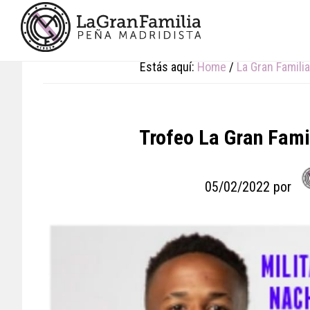
Skip
Skip
Skip
to
to
to
main
primary
footer
content
sidebar
Estás aquí:
Home
/
La Gran Familia
Trofeo La Gran Fami
05/02/2022
por