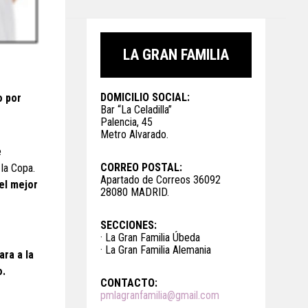
LA GRAN FAMILIA
DOMICILIO SOCIAL:
o por
Bar “La Celadilla”
Palencia, 45
Metro Alvarado.
e
CORREO POSTAL:
 la Copa.
Apartado de Correos 36092
el mejor
28080 MADRID.
SECCIONES:
· La Gran Familia Úbeda
· La Gran Familia Alemania
ara a la
o.
CONTACTO:
pmlagranfamilia@gmail.com