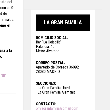
esto del
 con un 0-
ad de
mifinales.
LA GRAN FAMILIA
omo el
DOMICILIO SOCIAL:
Bar “La Celadilla”
Palencia, 45
ara a la
Metro Alvarado.
o.
CORREO POSTAL:
Apartado de Correos 36092
28080 MADRID.
Gran
SECCIONES:
· La Gran Familia Úbeda
· La Gran Familia Alemania
CONTACTO:
pmlagranfamilia@gmail.com