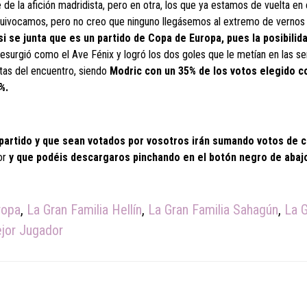
de la afición madridista, pero en otra, los que ya estamos de vuelta en 
quivocamos, pero no creo que ninguno llegásemos al extremo de vernos
i se junta que es un partido de Copa de Europa, pues la posibilid
esurgió como el Ave Fénix y logró los dos goles que le metían en las se
tas del encuentro, siendo
Modric con un 35% de los votos elegido c
%.
 partido y que sean votados por vosotros irán sumando votos de c
ior
y que podéis descargaros pinchando en el botón negro de abaj
ropa
,
La Gran Familia Hellín
,
La Gran Familia Sahagún
,
La 
ejor Jugador