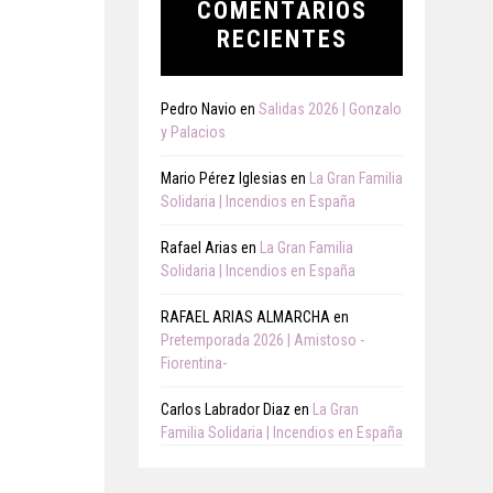
COMENTARIOS
RECIENTES
Pedro Navio
en
Salidas 2026 | Gonzalo
y Palacios
Mario Pérez Iglesias
en
La Gran Familia
Solidaria | Incendios en España
Rafael Arias
en
La Gran Familia
Solidaria | Incendios en España
RAFAEL ARIAS ALMARCHA
en
Pretemporada 2026 | Amistoso -
Fiorentina-
Carlos Labrador Diaz
en
La Gran
Familia Solidaria | Incendios en España