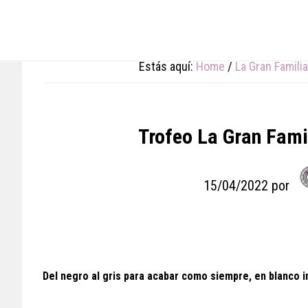
Skip
Skip
Skip
to
to
to
main
primary
footer
content
sidebar
Estás aquí:
Home
/
La Gran Familia
Trofeo La Gran Fami
15/04/2022
por
Del negro al gris para acabar como siempre, en blanco 