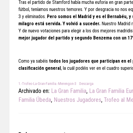
Tras el partido de Stamford había mucha euforia en gran parte 
fútbol, teníamos nuestros temores. Y por desgracia no nos e
3 y eliminados.
Pero somos el Madrid y es el Bernabéu, y s
milagro está servida. Y volvió a suceder.
Nuestro Madrid r
Y de nuevo votaciones para elegir a los dos mejores madridis
mejor jugador del partido y segundo Benzema con un 17
Como ya sabéis
todos los jugadores que participan en el
clasificación general
, la cuál podéis ver en el cuadro super
1.-Trofeo-La-Gran-Familia.-Merengon-3
Descarga
Archivado en:
La Gran Familia
,
La Gran Familia Eu
Familia Úbeda
,
Nuestros Jugadores
,
Trofeo al M