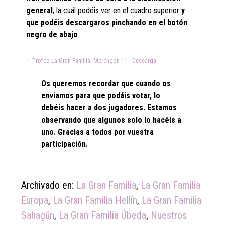
general
, la cuál podéis ver en el cuadro superior
y
que podéis descargaros pinchando en el botón
negro de abajo
.
1.-Trofeo-La-Gran-Familia.-Merengon-11
Descarga
Os queremos recordar que cuando os
enviamos para que podáis votar, lo
debéis hacer a dos jugadores. Estamos
observando que algunos solo lo hacéis a
uno. Gracias a todos por vuestra
participación.
Archivado en:
La Gran Familia
,
La Gran Familia
Europa
,
La Gran Familia Hellín
,
La Gran Familia
Sahagún
,
La Gran Familia Úbeda
,
Nuestros