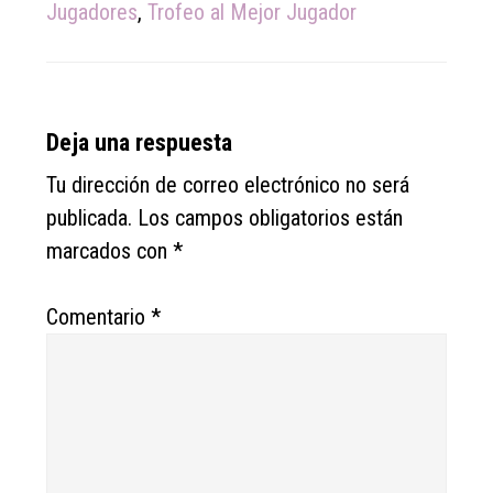
Jugadores
,
Trofeo al Mejor Jugador
Reader
Deja una respuesta
Interactions
Tu dirección de correo electrónico no será
publicada.
Los campos obligatorios están
marcados con
*
Comentario
*