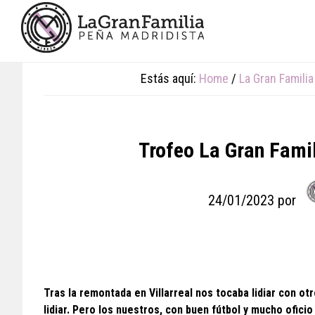
Skip
Skip
Skip
to
to
to
main
primary
footer
content
sidebar
Estás aquí:
Home
/
La Gran Familia
Trofeo La Gran Fami
24/01/2023
por
Tras la remontada en Villarreal nos tocaba lidiar con ot
lidiar. Pero los nuestros, con buen fútbol y mucho oficio