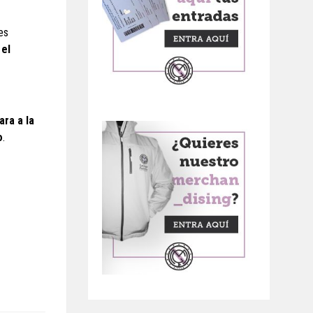
es
 el
ara a la
o
.