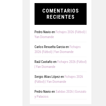
COMENTARIOS
RECIENTES
Pedro Navio
en
Fichajes 2026 (Fútbol) |
Yan Diomande
Carlos Revuelta Garcia
en
Fichajes
2026 (Fútbol) | Yan Diomande
Raúl Castaño
en
Fichajes 2026 (Fútbol)
| Yan Diomande
Sergio Alias López
en
Fichajes 2026
(Fútbol) | Yan Diomande
Pedro Navio
en
Salidas 2026 | Gonzalo
y Palacios