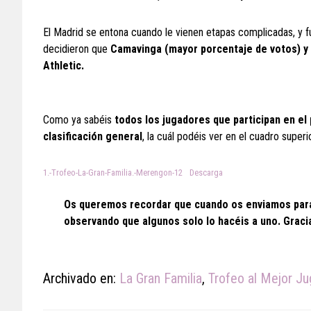
El Madrid se entona cuando le vienen etapas complicadas, y f
decidieron que
Camavinga (mayor porcentaje de votos) y 
Athletic.
Como ya sabéis
todos los jugadores que participan en el
clasificación general
, la cuál podéis ver en el cuadro super
1.-Trofeo-La-Gran-Familia.-Merengon-12
Descarga
Os queremos recordar que cuando os enviamos para 
observando que algunos solo lo hacéis a uno. Gracia
Archivado en:
La Gran Familia
,
Trofeo al Mejor J