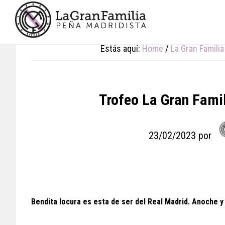
Skip
Skip
Skip
to
to
to
main
primary
footer
content
sidebar
Estás aquí:
Home
/
La Gran Familia
Trofeo La Gran Fami
23/02/2023
por
Bendita locura es esta de ser del Real Madrid. Anoche y