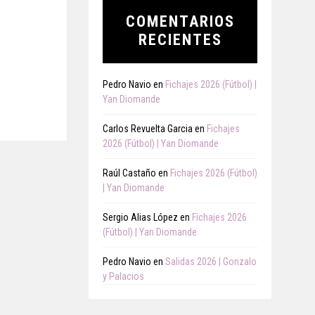
COMENTARIOS
RECIENTES
Pedro Navio
en
Fichajes 2026 (Fútbol) |
Yan Diomande
Carlos Revuelta Garcia
en
Fichajes
2026 (Fútbol) | Yan Diomande
Raúl Castaño
en
Fichajes 2026 (Fútbol)
| Yan Diomande
Sergio Alias López
en
Fichajes 2026
(Fútbol) | Yan Diomande
Pedro Navio
en
Salidas 2026 | Gonzalo
y Palacios