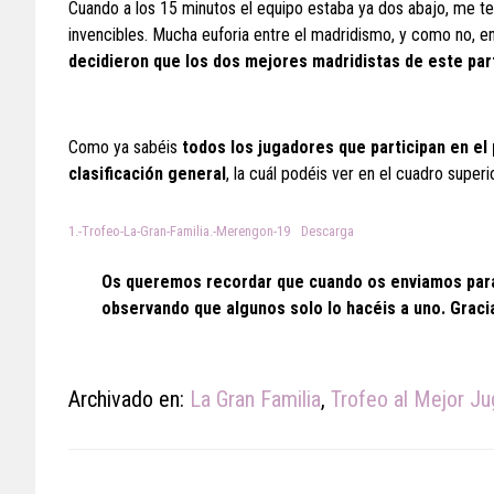
Cuando a los 15 minutos el equipo estaba ya dos abajo, me te
invencibles. Mucha euforia entre el madridismo, y como no, e
decidieron que los dos mejores madridistas de este part
Como ya sabéis
todos los jugadores que participan en el
clasificación general
, la cuál podéis ver en el cuadro super
1.-Trofeo-La-Gran-Familia.-Merengon-19
Descarga
Os queremos recordar que cuando os enviamos para 
observando que algunos solo lo hacéis a uno. Gracia
Archivado en:
La Gran Familia
,
Trofeo al Mejor J