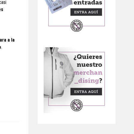
casi
es
ara a la
o
.