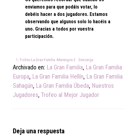
enviamos para que podáis votar, lo
debéis hacer a dos jugadores. Estamos
observando que algunos solo lo hacéis a
uno. Gracias a todos por vuestra
participación.
1.-Trofeo-La-Gran-Familia.-Merengon-2
Descarga
Archivado en:
La Gran Familia
,
La Gran Familia
Europa
,
La Gran Familia Hellín
,
La Gran Familia
Sahagún
,
La Gran Familia Úbeda
,
Nuestros
Jugadores
,
Trofeo al Mejor Jugador
Reader
Deja una respuesta