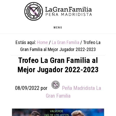
Skip
Skip
Skip
to
to
to
main
primary
footer
content
sidebar
MENU
Estás aquí:
Home
/
La Gran Familia
/
Trofeo La
Gran Familia al Mejor Jugador 2022-2023
Trofeo La Gran Familia al
Mejor Jugador 2022-2023
08/09/2022
por
Peña Madridista La
Gran Familia