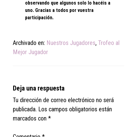
observando que algunos solo lo hacéis a
uno. Gracias a todos por vuestra
participación.
Archivado en:
Nuestros Jugadores
,
Trofeo al
Mejor Jugador
Reader
Deja una respuesta
Interactions
Tu dirección de correo electrónico no será
publicada.
Los campos obligatorios están
marcados con
*
Comentario
*