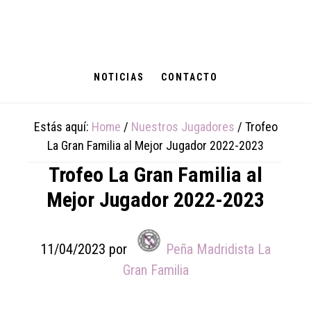
Skip
Skip
Skip
to
to
to
main
primary
footer
content
sidebar
NOTICIAS
CONTACTO
Estás aquí:
Home
/
Nuestros Jugadores
/
Trofeo
La Gran Familia al Mejor Jugador 2022-2023
Trofeo La Gran Familia al
Mejor Jugador 2022-2023
11/04/2023
por
Peña Madridista La
Gran Familia