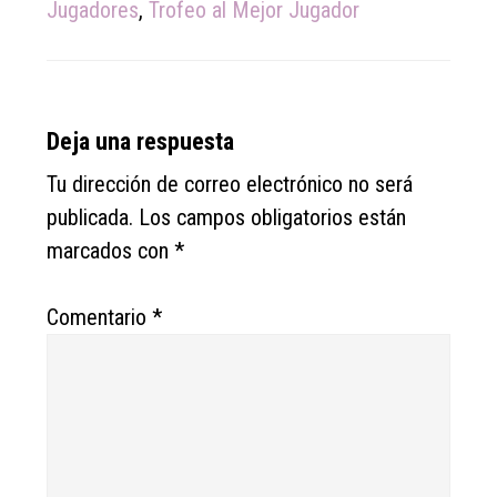
Jugadores
,
Trofeo al Mejor Jugador
Reader
Deja una respuesta
Interactions
Tu dirección de correo electrónico no será
publicada.
Los campos obligatorios están
marcados con
*
Comentario
*