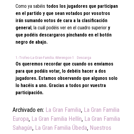
Como ya sabéis
todos los jugadores que participan
en el partido y que sean votados por vosotros
irán sumando votos de cara a la clasificación
general
, la cuál podéis ver en el cuadro superior
y
que podéis descargaros pinchando en el botón
negro de abajo.
1.-Trofeo-La-Gran-Familia.-Merengon-1
Descarga
Os queremos recordar que cuando os enviamos
para que podáis votar, lo debéis hacer a dos
jugadores. Estamos observando que algunos solo
lo hacéis a uno. Gracias a todos por vuestra
participación.
Archivado en:
La Gran Familia
,
La Gran Familia
Europa
,
La Gran Familia Hellín
,
La Gran Familia
Sahagún
,
La Gran Familia Úbeda
,
Nuestros