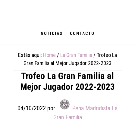
Skip
Skip
Skip
to
to
to
main
primary
footer
content
sidebar
NOTICIAS
CONTACTO
Estás aquí:
Home
/
La Gran Familia
/
Trofeo La
Gran Familia al Mejor Jugador 2022-2023
Trofeo La Gran Familia al
Mejor Jugador 2022-2023
04/10/2022
por
Peña Madridista La
Gran Familia