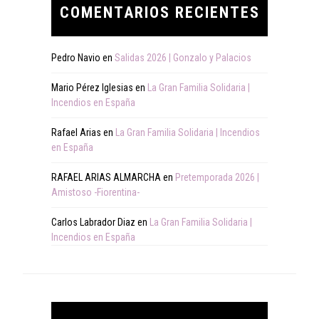
COMENTARIOS RECIENTES
Pedro Navio
en
Salidas 2026 | Gonzalo y Palacios
Mario Pérez Iglesias
en
La Gran Familia Solidaria |
Incendios en España
Rafael Arias
en
La Gran Familia Solidaria | Incendios
en España
RAFAEL ARIAS ALMARCHA
en
Pretemporada 2026 |
Amistoso -Fiorentina-
Carlos Labrador Diaz
en
La Gran Familia Solidaria |
Incendios en España