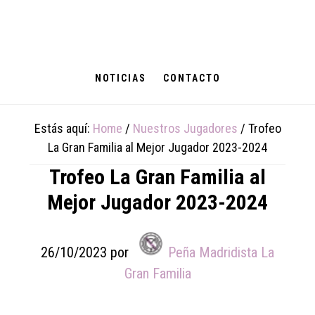
Skip
Skip
Skip
to
to
to
main
primary
footer
content
sidebar
NOTICIAS
CONTACTO
Estás aquí:
Home
/
Nuestros Jugadores
/
Trofeo
La Gran Familia al Mejor Jugador 2023-2024
Trofeo La Gran Familia al
Mejor Jugador 2023-2024
26/10/2023
por
Peña Madridista La
Gran Familia