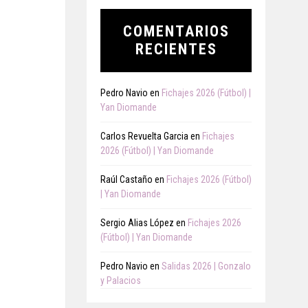
COMENTARIOS
RECIENTES
Pedro Navio
en
Fichajes 2026 (Fútbol) |
Yan Diomande
Carlos Revuelta Garcia
en
Fichajes
2026 (Fútbol) | Yan Diomande
Raúl Castaño
en
Fichajes 2026 (Fútbol)
| Yan Diomande
Sergio Alias López
en
Fichajes 2026
(Fútbol) | Yan Diomande
Pedro Navio
en
Salidas 2026 | Gonzalo
y Palacios