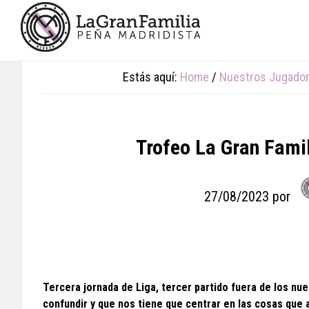
Skip
Skip
Skip
to
to
to
main
primary
footer
content
sidebar
Estás aquí:
Home
/
Nuestros Jugado
Trofeo La Gran Fami
27/08/2023
por
Tercera jornada de Liga, tercer partido fuera de los nu
confundir y que nos tiene que centrar en las cosas que 