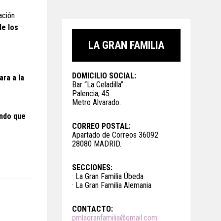
ación
de los
LA GRAN FAMILIA
DOMICILIO SOCIAL:
ara a la
Bar “La Celadilla”
Palencia, 45
Metro Alvarado.
ando que
CORREO POSTAL:
Apartado de Correos 36092
28080 MADRID.
SECCIONES:
· La Gran Familia Úbeda
· La Gran Familia Alemania
CONTACTO:
pmlagranfamilia@gmail.com