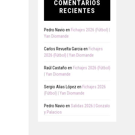
COMENTARIOS
RECIENTES
Pedro Navio
en
Fichajes 2026 (Fútbol) |
Yan Diomande
Carlos Revuelta Garcia
en
Fichajes
2026 (Fútbol) | Yan Diomande
Raúl Castaño
en
Fichajes 2026 (Fútbol)
| Yan Diomande
Sergio Alias López
en
Fichajes 2026
(Fútbol) | Yan Diomande
Pedro Navio
en
Salidas 2026 | Gonzalo
y Palacios