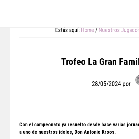
Skip
Skip
Skip
to
to
to
main
primary
footer
content
sidebar
Estás aquí:
Home
/
Nuestros Jugado
Trofeo La Gran Fami
28/05/2024
por
Con el campeonato ya resuelto desde hace varias jornad
a uno de nuestros ídolos, Don Antonio Kroos.