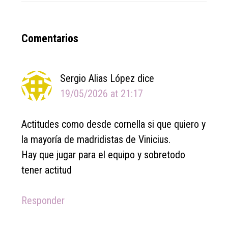
Reader
Comentarios
Interactions
Sergio Alias López
dice
19/05/2026 at 21:17
Actitudes como desde cornella si que quiero y
la mayoría de madridistas de Vinicius.
Hay que jugar para el equipo y sobretodo
tener actitud
Responder