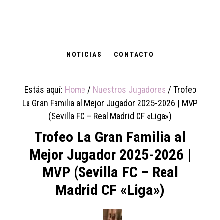
Skip
Skip
Skip
to
to
to
main
primary
footer
content
sidebar
NOTICIAS
CONTACTO
Estás aquí:
Home
/
Nuestros Jugadores
/
Trofeo
La Gran Familia al Mejor Jugador 2025-2026 | MVP
(Sevilla FC – Real Madrid CF «Liga»)
Trofeo La Gran Familia al
Mejor Jugador 2025-2026 |
MVP (Sevilla FC – Real
Madrid CF «Liga»)