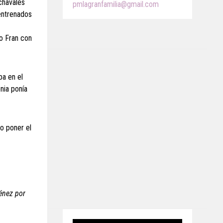
chavales
pmlagranfamilia@gmail.com
 entrenados
do Fran con
ba en el
nia ponía
do poner el
énez por