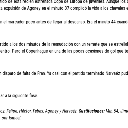
tido de está recién estrenada Copa de Europa de juveniles. Aunque los 
sta expulsión de Agoney en el minuto 37 complicó la vida a los chavales
en el marcador poco antes de llegar al descanso. Era el minuto 44 cuan
rtido a los dos minutos de la reanudación con un remate que se estrella
e dentro. Pero el Copenhague en una de las pocas ocasiones de gol que te
 un disparo de falta de Fran. Ya casi con el partido terminado Narvaéz pu
r a la siguiente fase.
ñoz, Felipe, Héctor, Febas; Agoney y Narvaéz.
Sustituciones:
Min.54, Jim
n por Ismael.