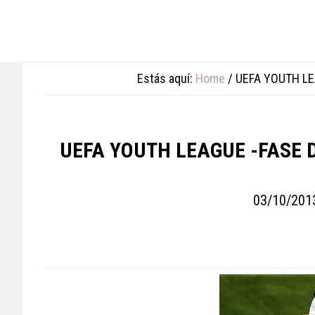
Skip
Skip
Skip
to
to
to
main
primary
footer
content
sidebar
Estás aquí:
Home
/
UEFA YOUTH LE
UEFA YOUTH LEAGUE -FASE 
03/10/201