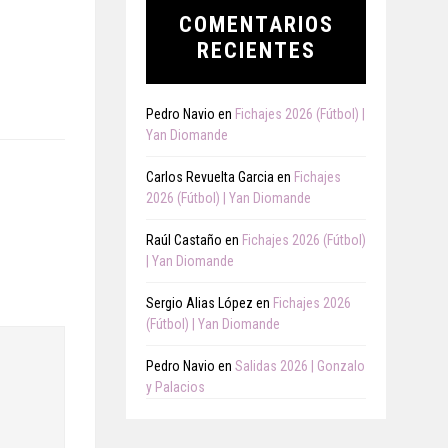
COMENTARIOS
RECIENTES
Pedro Navio
en
Fichajes 2026 (Fútbol) |
Yan Diomande
Carlos Revuelta Garcia
en
Fichajes
2026 (Fútbol) | Yan Diomande
Raúl Castaño
en
Fichajes 2026 (Fútbol)
| Yan Diomande
Sergio Alias López
en
Fichajes 2026
(Fútbol) | Yan Diomande
Pedro Navio
en
Salidas 2026 | Gonzalo
y Palacios