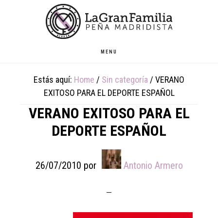
Skip
Skip
Skip
to
to
to
main
primary
footer
content
sidebar
MENU
Estás aquí:
Home
/
Sin categoría
/
VERANO
EXITOSO PARA EL DEPORTE ESPAÑOL
VERANO EXITOSO PARA EL
DEPORTE ESPAÑOL
26/07/2010
por
Antonio Armero