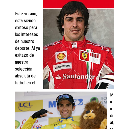
Este verano,
esta siendo
exitoso para
los intereses
de nuestro
deporte. Al ya
exitazo de
nuestra
selección
absoluta de
futbol en el
M
u
n
di
al,