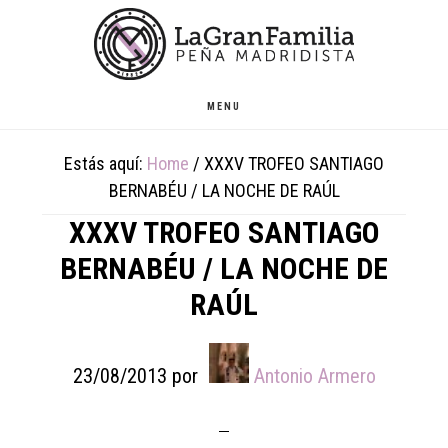
Skip
Skip
Skip
to
to
to
main
primary
footer
content
sidebar
MENU
Estás aquí:
Home
/
XXXV TROFEO SANTIAGO
BERNABÉU / LA NOCHE DE RAÚL
XXXV TROFEO SANTIAGO
BERNABÉU / LA NOCHE DE
RAÚL
23/08/2013
por
Antonio Armero