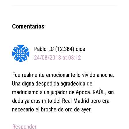
Reader
Comentarios
Interactions
Pablo LC (12.384)
dice
24/08/2013 at 08:12
Fue realmente emocionante lo vivido anoche.
Una digna despedida agradecida del
madridismo a un jugador de época. RAÚL, sin
duda ya eras mito del Real Madrid pero era
necesario el broche de oro de ayer.
Responder