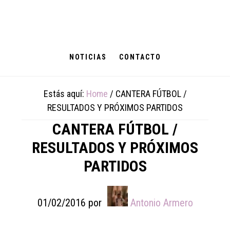
Skip
Skip
Skip
to
to
to
main
primary
footer
content
sidebar
NOTICIAS
CONTACTO
Estás aquí:
Home
/
CANTERA FÚTBOL /
RESULTADOS Y PRÓXIMOS PARTIDOS
CANTERA FÚTBOL /
RESULTADOS Y PRÓXIMOS
PARTIDOS
01/02/2016
por
Antonio Armero