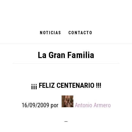
Skip
Skip
Skip
to
to
to
main
primary
footer
content
sidebar
NOTICIAS
CONTACTO
La Gran Familia
¡¡¡ FELIZ CENTENARIO !!!
16/09/2009
por
Antonio Armero