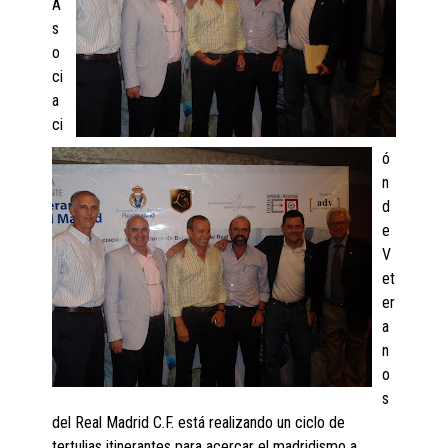
A
s
o
ci
a
ci
ó
n
d
e
V
et
er
a
n
o
s
del Real Madrid C.F. está realizando un ciclo de
tertulias itinerantes para acercar el madridismo a