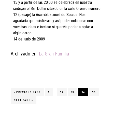
15 y a partir de las 20:00 se celebrada en nuestra
sede,en el Bar Delfín situado en la calle Orense numero
12 (pasaje) la Asamblea anual de Socios. Nos
agradaría que asistierais y así poder colaborar con
vuestras ideas e incluso si queréis poder a optar a
algún cargo
14 de junio de 2009
Archivado en:
La Gran Familia
Interim
…
«
GO
PREVIOUS PAGE
PAGE
1
PAGE
92
PAGE
93
PAGE
94
PAGE
95
TO
pages
GO
NEXT PAGE »
omitted
TO