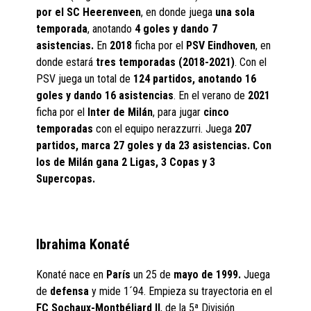
por el SC Heerenveen
, en donde juega
una sola
temporada
, anotando
4 goles y dando 7
asistencias.
En
2018
ficha por el
PSV Eindhoven
, en
donde estará
tres temporadas (2018-2021)
. Con el
PSV juega un total de
124 partidos, anotando 16
goles y dando 16 asistencias
. En el verano de
2021
ficha por el
Inter de Milán
, para jugar
cinco
temporadas
con el equipo nerazzurri. Juega
207
partidos, marca 27 goles y da 23 asistencias. Con
los de Milán gana 2 Ligas, 3 Copas y 3
Supercopas.
Ibrahima Konaté
Konaté nace en
París
un 25 de
mayo de 1999.
Juega
de
defensa
y mide 1´94. Empieza su trayectoria en el
FC Sochaux-Montbéliard II
, de la 5ª División