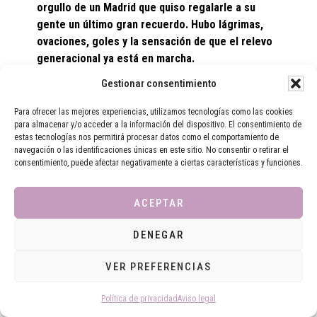
orgullo de un Madrid que quiso regalarle a su
gente un último gran recuerdo. Hubo lágrimas,
ovaciones, goles y la sensación de que el relevo
generacional ya está en marcha.
Gestionar consentimiento
Real Madrid CF 4 Athletic Club 2
Para ofrecer las mejores experiencias, utilizamos tecnologías como las cookies
para almacenar y/o acceder a la información del dispositivo. El consentimiento de
estas tecnologías nos permitirá procesar datos como el comportamiento de
Primera parte
navegación o las identificaciones únicas en este sitio. No consentir o retirar el
consentimiento, puede afectar negativamente a ciertas características y funciones.
El partido arrancó con un ambiente irreal en el
Bernabéu. Antes incluso de rodar el balón, las cámaras
ACEPTAR
enfocaban continuamente a Carvajal y Alaba,
conscientes todos de que era la última vez que
DENEGAR
vestían de blanco en Chamartín. El estadio respondió
como solo responde con los suyos: emoción, respeto
VER PREFERENCIAS
y una ovación ensordecedora.
Política de privacidad
Aviso legal
Y Carvajal, como tantas veces en su carrera, apareció