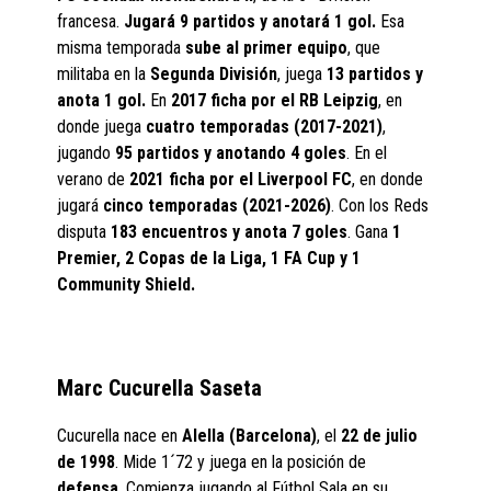
francesa.
Jugará 9 partidos y anotará 1 gol.
Esa
misma temporada
sube al primer equipo
, que
militaba en la
Segunda División
, juega
13 partidos y
anota 1 gol.
En
2017
ficha por el RB Leipzig
, en
donde juega
cuatro temporadas (2017-2021)
,
jugando
95 partidos y anotando 4 goles
. En el
verano de
2021 ficha por el Liverpool FC
, en donde
jugará
cinco temporadas (2021-2026)
. Con los Reds
disputa
183 encuentros y anota 7 goles
. Gana
1
Premier, 2 Copas de la Liga, 1 FA Cup y 1
Community Shield.
Marc Cucurella Saseta
Cucurella nace en
Alella (Barcelona)
, el
22 de julio
de 1998
. Mide 1´72 y juega en la posición de
defensa
. Comienza jugando al Fútbol Sala en su