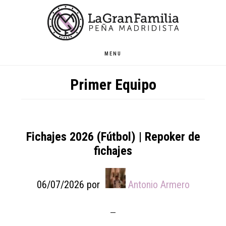
Skip
Skip
Skip
to
to
to
main
primary
footer
content
sidebar
MENU
Primer Equipo
Fichajes 2026 (Fútbol) | Repoker de
fichajes
06/07/2026
por
Antonio Armero