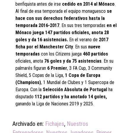
benfiquista antes de irse
cedido en 2014 al Mónaco
.
Al final de esa temporada el equipo monaguesco
se
hace con sus derechos federativos hasta la
temporada 2016-2017
. En sus tres temporadas
en el
Mónaco juega 147 partidos oficiales, anota 28
goles y da 16 asistencias.
En el verano de
2017
ficha por el Manchester City
. En sus
nueve
temporadas
con los Citizens juega
460 partidos
oficiales, anota
76 goles y da 75 asistencias
. En su
palmarés figuran
6 Premier
, 3 FA Cup, 3 Community
Shield, 5 Copas de la Liga,
1 Copa de Europa
(Champions)
, 1 Mundial de Clubes y 1 Supercopa de
Europa. Con la
Selección Absoluta de Portugal
ha
disputado
112 partidos y ha anotado 14 goles,
ganando la Liga de Naciones 2019 y 2025.
Archivado en:
Fichajes
,
Nuestros
Entrenadores
,
Nuestros Jugadores
,
Primer