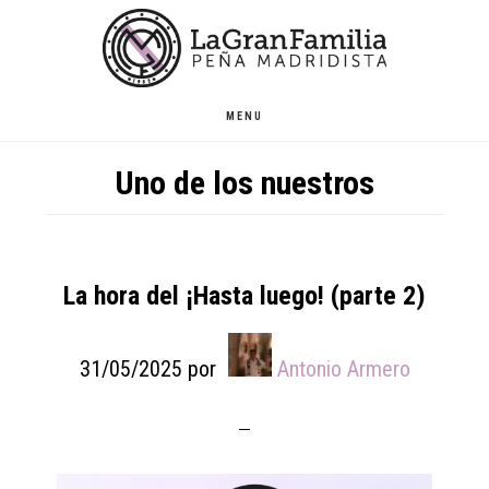
Skip
Skip
Skip
to
to
to
main
primary
footer
content
sidebar
MENU
Uno de los nuestros
La hora del ¡Hasta luego! (parte 2)
31/05/2025
por
Antonio Armero