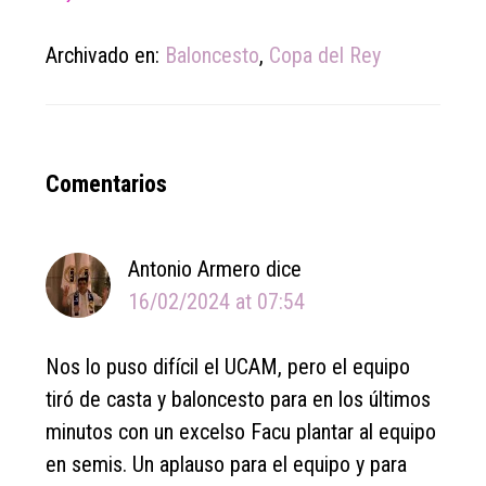
Archivado en:
Baloncesto
,
Copa del Rey
Reader
Comentarios
Interactions
Antonio Armero
dice
16/02/2024 at 07:54
Nos lo puso difícil el UCAM, pero el equipo
tiró de casta y baloncesto para en los últimos
minutos con un excelso Facu plantar al equipo
en semis. Un aplauso para el equipo y para