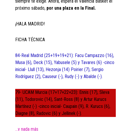
siempre te exige. Ahora, espera el Valencia Basket el
próximo sábado,
por una plaza en la Final.
¡HALA MADRID!
FICHA TÉCNICA
84-Real Madrid (25+19+19+21): Facu Campazzo (16),
Musa (6), Deck (15), Yabusele (5) y Tavares (6) -cinco
inicial- Llull (13), Hezonja (14) Poirier (7), Sergio
Rodríguez (2), Causeur (-), Rudy (-) y Abalde (-).
79- UCAM Murcia (17+17+22+23): Ennis (17), Sleva
(11), Todorovic (14), Sant-Ross (8) y Artur Kurucs
Martínez (-) -cinco inicial- Caupain (9), R. Kurucs (6),
Diagne (8), Radovic (6) y Jellinek (-).
…y nada más