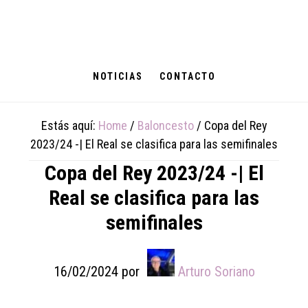
Skip
Skip
Skip
to
to
to
main
primary
footer
content
sidebar
NOTICIAS
CONTACTO
Estás aquí:
Home
/
Baloncesto
/
Copa del Rey
2023/24 -| El Real se clasifica para las semifinales
Copa del Rey 2023/24 -| El
Real se clasifica para las
semifinales
16/02/2024
por
Arturo Soriano