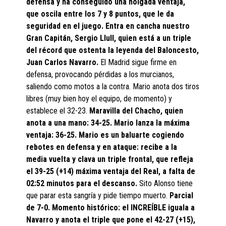
defensa y ha conseguido una holgada ventaja,
que oscila entre los 7 y 8 puntos, que le da
seguridad en el juego. Entra en cancha nuestro
Gran Capitán, Sergio Llull, quien está a un triple
del récord que ostenta la leyenda del Baloncesto,
Juan Carlos Navarro.
El Madrid sigue firme en
defensa, provocando pérdidas a los murcianos,
saliendo como motos a la contra. Mario anota dos tiros
libres (muy bien hoy el equipo, de momento) y
establece el 32-23.
Maravilla del Chacho, quien
anota a una mano: 34-25. Mario lanza la máxima
ventaja: 36-25. Mario es un baluarte cogiendo
rebotes en defensa y en ataque: recibe a la
media vuelta y clava un triple frontal, que refleja
el 39-25 (+14) máxima ventaja del Real, a falta de
02:52 minutos para el descanso.
Sito Alonso tiene
que parar esta sangría y pide tiempo muerto.
Parcial
de 7-0. Momento histórico: el INCREÍBLE iguala a
Navarro y anota el triple que pone el 42-27 (+15),