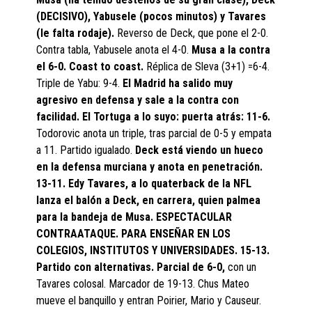
(DECISIVO), Yabusele (pocos minutos) y Tavares
(le falta rodaje).
Reverso de Deck, que pone el 2-0.
Contra tabla, Yabusele anota el 4-0.
Musa a la contra
el 6-0. Coast to coast.
Réplica de Sleva (3+1) =6-4.
Triple de Yabu: 9-4.
El Madrid ha salido muy
agresivo en defensa y sale a la contra con
facilidad. El Tortuga a lo suyo: puerta atrás: 11-6.
Todorovic anota un triple, tras parcial de 0-5 y empata
a 11. Partido igualado.
Deck está viendo un hueco
en la defensa murciana y anota en penetración.
13-11. Edy Tavares, a lo quaterback de la NFL
lanza el balón a Deck, en carrera, quien palmea
para la bandeja de Musa. ESPECTACULAR
CONTRAATAQUE. PARA ENSEÑAR EN LOS
COLEGIOS, INSTITUTOS Y UNIVERSIDADES. 15-13.
Partido con alternativas. Parcial de 6-0,
con un
Tavares colosal. Marcador de 19-13. Chus Mateo
mueve el banquillo y entran Poirier, Mario y Causeur.