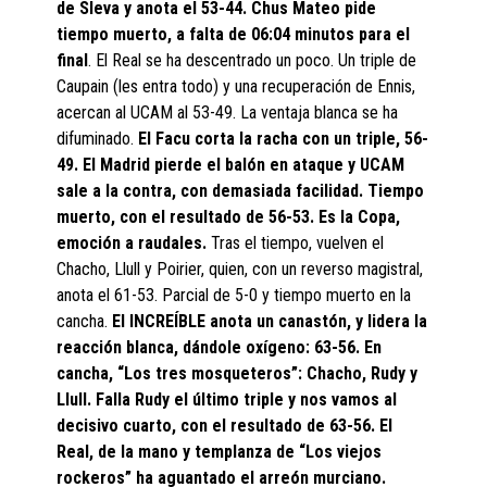
de Sleva y anota el 53-44. Chus Mateo pide
tiempo muerto, a falta de 06:04 minutos para el
final
. El Real se ha descentrado un poco. Un triple de
Caupain (les entra todo) y una recuperación de Ennis,
acercan al UCAM al 53-49. La ventaja blanca se ha
difuminado.
El Facu corta la racha con un triple, 56-
49. El Madrid pierde el balón en ataque y UCAM
sale a la contra, con demasiada facilidad. Tiempo
muerto, con el resultado de 56-53. Es la Copa,
emoción a raudales.
Tras el tiempo, vuelven el
Chacho, Llull y Poirier, quien, con un reverso magistral,
anota el 61-53. Parcial de 5-0 y tiempo muerto en la
cancha.
El INCREÍBLE anota un canastón, y lidera la
reacción blanca, dándole oxígeno: 63-56. En
cancha, “Los tres mosqueteros”: Chacho, Rudy y
Llull. Falla Rudy el último triple y nos vamos al
decisivo cuarto, con el resultado de 63-56. El
Real, de la mano y templanza de “Los viejos
rockeros” ha aguantado el arreón murciano.