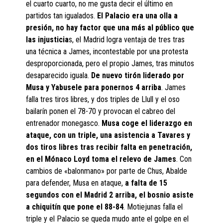
el cuarto cuarto, no me gusta decir el último en
partidos tan igualados.
El Palacio era una olla a
presión, no hay factor que una más al público que
las injusticia
s, el Madrid logra ventaja de tres tras
una técnica a James, incontestable por una protesta
desproporcionada, pero el propio James, tras minutos
desaparecido iguala.
De nuevo tirón liderado por
Musa y Yabusele para ponernos 4 arriba
. James
falla tres tiros libres, y dos triples de Llull y el oso
bailarín ponen el 78-70 y provocan el cabreo del
entrenador monegasco.
Musa coge el liderazgo en
ataque, con un triple, una asistencia a Tavares y
dos tiros libres tras recibir falta en penetración,
en el Mónaco Loyd toma el relevo de James
. Con
cambios de «balonmano» por parte de Chus, Abalde
para defender, Musa en ataque,
a falta de 15
segundos con el Madrid 2 arriba, el bosnio asiste
a chiquitín que pone el 88-84
. Motiejunas falla el
triple y el Palacio se queda mudo ante el golpe en el