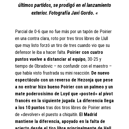
últimos partidos, se prodigó en el lanzamiento
exterior. Fotografía Javi Gordo. «
Parcial de 0-6 que no fue más por un tapón de Poirier
en una contra clara, roto por tres tiros libres de Llull
que muy listo forzó un tiro de tres cuando vio que su
defensor le iba a hacer falta.
Poirier con cuatro
puntos vuelve a distanciar al equipo
, 30-25 y
tiempo de Obradovic – no confundir con el maestro –
que había visto frustrada su mini reacción.
De nuevo
espectáculo con un reverso de Hezonja que pese
a no entrar hizo bueno Poirier con un palmeo y un
mate poderosísimo de Loyd que «posteó» al pívot
francés en la siguiente jugada
.
La diferencia llega
a los 10 puntos
tras dos tiros libres de Poirier antes
de «devolver» el puesto a chiquitín.
El Madrid
mantiene la diferencia, apoyado en la falta de
acierto desde el tiro libre principalmente de Hall,