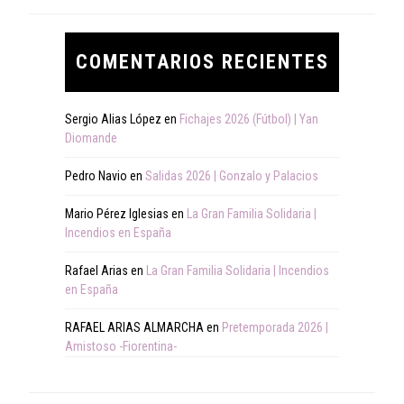
COMENTARIOS RECIENTES
Sergio Alias López
en
Fichajes 2026 (Fútbol) | Yan
Diomande
Pedro Navio
en
Salidas 2026 | Gonzalo y Palacios
Mario Pérez Iglesias
en
La Gran Familia Solidaria |
Incendios en España
Rafael Arias
en
La Gran Familia Solidaria | Incendios
en España
RAFAEL ARIAS ALMARCHA
en
Pretemporada 2026 |
Amistoso -Fiorentina-