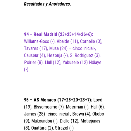
Resultados y Anotadores.
94
– Real Madrid (23+25+14+26+6):
Williams-Goss (-), Abalde (11), Cornelie (3),
Tavares (17), Musa (24) – cinco inicial-,
Causeur (4), Hezonja (-), S. Rodriguez (3),
Poirier (8), Llull (12), Yabusele (12) Ndiaye
(-).
95 – AS Monaco (17+28+20+23+7):
Loyd
(19), Blssomgame (7), Moerman (-), Hall (6),
James (28) -cinco inicial-, Brown (4), Okobo
(9), Makoundou (-), Diallo (12), Motiejunas
(8), Ouattara (2), Strazel (-)