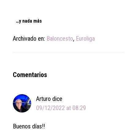
…y nada más
Archivado en:
Baloncesto
,
Euroliga
Reader
Comentarios
Interactions
Arturo
dice
09/12/2022 at 08:29
Buenos días!!