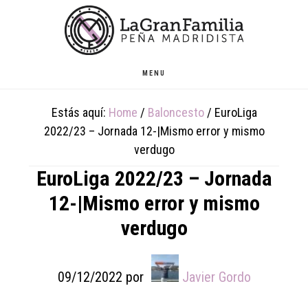
Skip
Skip
Skip
to
to
to
main
primary
footer
content
sidebar
MENU
Estás aquí:
Home
/
Baloncesto
/
EuroLiga
2022/23 – Jornada 12-|Mismo error y mismo
verdugo
EuroLiga 2022/23 – Jornada
12-|Mismo error y mismo
verdugo
09/12/2022
por
Javier Gordo