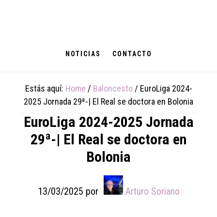
Skip
Skip
Skip
to
to
to
main
primary
footer
content
sidebar
NOTICIAS
CONTACTO
Estás aquí:
Home
/
Baloncesto
/
EuroLiga 2024-
2025 Jornada 29ª-| El Real se doctora en Bolonia
EuroLiga 2024-2025 Jornada
29ª-| El Real se doctora en
Bolonia
13/03/2025
por
Arturo Soriano