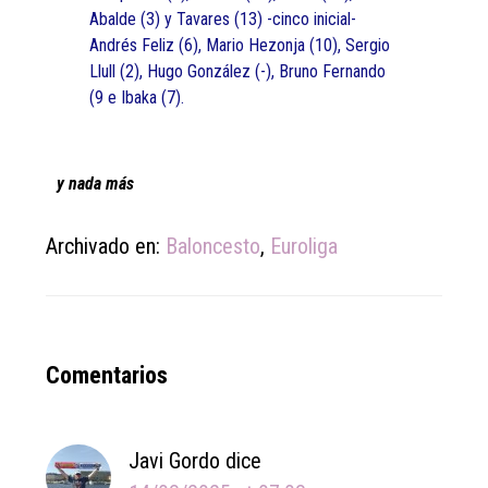
Abalde (3) y Tavares (13) -cinco inicial-
Andrés Feliz (6), Mario Hezonja (10), Sergio
Llull (2), Hugo González (-), Bruno Fernando
(9 e Ibaka (7).
y nada más
Archivado en:
Baloncesto
,
Euroliga
Reader
Comentarios
Interactions
Javi Gordo
dice