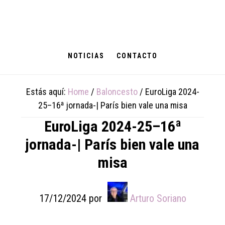
Skip
Skip
Skip
to
to
to
main
primary
footer
content
sidebar
NOTICIAS
CONTACTO
Estás aquí:
Home
/
Baloncesto
/
EuroLiga 2024-
25–16ª jornada-| París bien vale una misa
EuroLiga 2024-25–16ª
jornada-| París bien vale una
misa
17/12/2024
por
Arturo Soriano