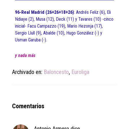
96-Real Madrid (26+26+18+26)
: Andrés Feliz (6), Eli
Ndiaye (2), Musa (12), Deck (11) y Tavares (10) -cinco
inicial- Facu Campazzo (19), Mario Hezonja (17),
Sergio Llull (9), Abalde (10), Hugo González (-) y
Usman Garuba (-).
y nada más
Archivado en:
Baloncesto
,
Euroliga
Reader
Comentarios
Interactions
Antonio Armero
dice