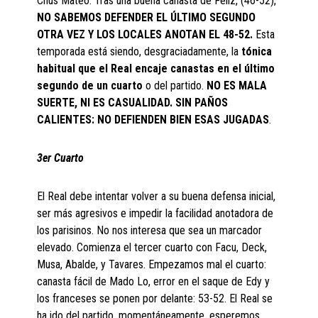
Chus Mateo. Tras una buena canasta de Feliz, (46-52),
NO SABEMOS DEFENDER EL ÚLTIMO SEGUNDO
OTRA VEZ Y LOS LOCALES ANOTAN EL 48-52.
Esta
temporada está siendo, desgraciadamente, la
tónica
habitual que el Real encaje canastas en el último
segundo de un cuarto
o del partido.
NO ES MALA
SUERTE, NI ES CASUALIDAD. SIN PAÑOS
CALIENTES: NO DEFIENDEN BIEN ESAS JUGADAS
.
3er Cuarto
El Real debe intentar volver a su buena defensa inicial,
ser más agresivos e impedir la facilidad anotadora de
los parisinos. No nos interesa que sea un marcador
elevado. Comienza el tercer cuarto con Facu, Deck,
Musa, Abalde, y Tavares. Empezamos mal el cuarto:
canasta fácil de Mado Lo, error en el saque de Edy y
los franceses se ponen por delante: 53-52. El Real se
ha ido del partido, momentáneamente, esperemos.