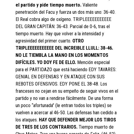
el partido y pide tiempo muerto.
Valiente
penetración del Facu y fuerza un dos más uno: 36-40.
El Real cobra algo de oxígeno. TRIPLEEEEEEEEEEE
DEL GRAN CAPITÁN: 36-43. Parcial de 0-6, tras el
tiempo muerto. Hay que volver a la intensidad y
agresividad del primer cuarto.
OTRO
TRIPLEEEEEEEEEEE DEL INCREIBLE LLULL: 38-46.
NO LE TIEMBLA LA MANO EN LOS MOMENTOS
DIFÍCILES. YO DOY FE DE ELLO.
Mención especial
para el PARTIDAZO que está haciendo EDY TAVARES:
GENIAL EN DEFENSAS Y EN ATAQUE CON SUS
REBOTES OFENSIVOS. EDY PONE EL 38-48. Los
franceses no cejan en su empeño de seguir vivos en el
partido y no van a rendirse fácilmente. De una forma
un poco “afortunada” (le entran todos los triples) se
vuelven a acercar al 46-50. Las defensas han cedido a
los ataques.
HAY QUE DEFENDER MEJOR LOS TIROS
DE TRES DE LOS CONTRARIOS.
Tiempo muerto de