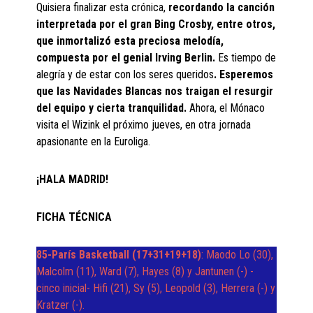
Quisiera finalizar esta crónica,
recordando la canción
interpretada por el gran Bing Crosby, entre otros,
que inmortalizó esta preciosa melodía,
compuesta por el genial Irving Berlin.
Es tiempo de
alegría y de estar con los seres queridos
. Esperemos
que las Navidades Blancas nos traigan el resurgir
del equipo y cierta tranquilidad.
Ahora, el Mónaco
visita el Wizink el próximo jueves, en otra jornada
apasionante en la Euroliga.
¡HALA MADRID!
FICHA TÉCNICA
85-París Basketball (17+31+19+18)
: Maodo Lo (30),
Malcolm (11), Ward (7), Hayes (8) y Jantunen (-) -
cinco inicial- Hifi (21), Sy (5), Leopold (3), Herrera (-) y
Kratzer (-).