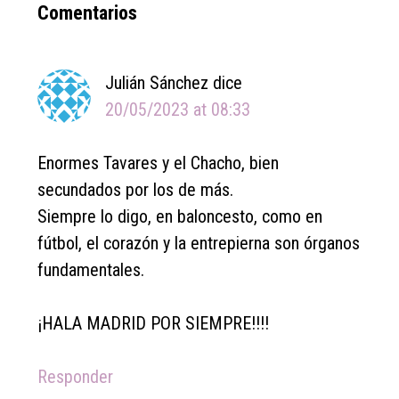
Reader
Comentarios
Interactions
Julián Sánchez
dice
20/05/2023 at 08:33
Enormes Tavares y el Chacho, bien
secundados por los de más.
Siempre lo digo, en baloncesto, como en
fútbol, el corazón y la entrepierna son órganos
fundamentales.
¡HALA MADRID POR SIEMPRE!!!!
Responder