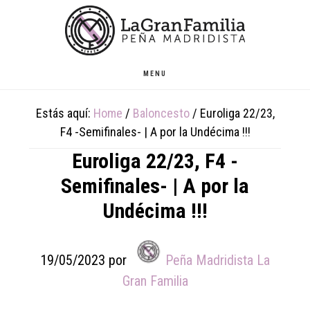
Skip
Skip
Skip
to
to
to
main
primary
footer
content
sidebar
MENU
Estás aquí:
Home
/
Baloncesto
/
Euroliga 22/23,
F4 -Semifinales- | A por la Undécima !!!
Euroliga 22/23, F4 -
Semifinales- | A por la
Undécima !!!
19/05/2023
por
Peña Madridista La
Gran Familia