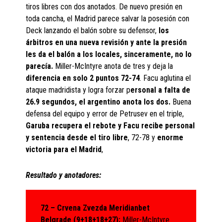
tiros libres con dos anotados. De nuevo presión en
toda cancha, el Madrid parece salvar la posesión con
Deck lanzando el balón sobre su defensor,
los
árbitros en una nueva revisión y ante la presión
les da el balón a los locales, sinceramente, no lo
parecía.
Miller-McIntyre anota de tres y deja la
diferencia en solo 2 puntos 72-74
. Facu aglutina el
ataque madridista y logra forzar p
ersonal a falta de
26.9 segundos, el argentino anota los dos.
Buena
defensa del equipo y error de Petrusev en el triple,
Garuba recupera el rebote y Facu recibe personal
y sentencia desde el tiro libre
, 72-78 y
enorme
victoria para el Madrid
,
Resultado y anotadores:
72 – Crvena Zvezda Meridianbet
Belgrade (9+18+18+27):
Miller-McIntyre