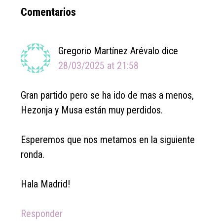
Reader
Comentarios
Interactions
Gregorio Martínez Arévalo
dice
28/03/2025 at 21:58
Gran partido pero se ha ido de mas a menos,
Hezonja y Musa están muy perdidos.
Esperemos que nos metamos en la siguiente
ronda.
Hala Madrid!
Responder