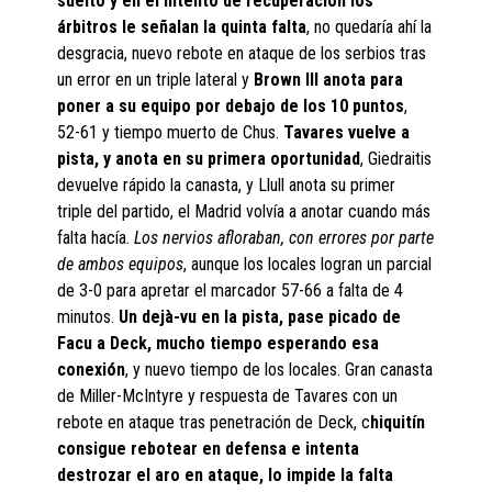
suelto y en el intento de recuperación los
árbitros le señalan la quinta falta
, no quedaría ahí la
desgracia, nuevo rebote en ataque de los serbios tras
un error en un triple lateral y
Brown III anota para
poner a su equipo por debajo de los 10 puntos
,
52-61 y tiempo muerto de Chus.
Tavares vuelve a
pista, y anota en su primera oportunidad
, Giedraitis
devuelve rápido la canasta, y Llull anota su primer
triple del partido, el Madrid volvía a anotar cuando más
falta hacía.
Los nervios afloraban, con errores por parte
de ambos equipos
, aunque los locales logran un parcial
de 3-0 para apretar el marcador 57-66 a falta de 4
minutos.
Un dejà-vu en la pista, pase picado de
Facu a Deck, mucho tiempo esperando esa
conexión
, y nuevo tiempo de los locales. Gran canasta
de Miller-McIntyre y respuesta de Tavares con un
rebote en ataque tras penetración de Deck, c
hiquitín
consigue rebotear en defensa e intenta
destrozar el aro en ataque, lo impide la falta