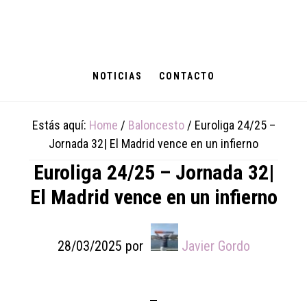
Skip
Skip
Skip
to
to
to
main
primary
footer
content
sidebar
NOTICIAS
CONTACTO
Estás aquí:
Home
/
Baloncesto
/
Euroliga 24/25 –
Jornada 32| El Madrid vence en un infierno
Euroliga 24/25 – Jornada 32|
El Madrid vence en un infierno
28/03/2025
por
Javier Gordo