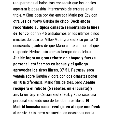
recuperamos el balón tras conseguir que los locales
agotaran la posesión. Intercambio de errores en el
triple, y Chus opta por dar entrada Mario por Edy con
otra vez de nuevo Garuba de cinco.
Deck anota
recordando su típica canasta remontando la línea
de fondo
, con 32-46 entrábamos en los últimos cinco
minutos del cuarto. Miller-McIntyre anota su punto 10
consecutivo, antes de que Mario anote un triple al que
responde Nedovic sin apenas tiempo de celebrar.
Ab
alde logra un gran rebote en ataque y fuerza
personal, estábamos en bonus y el gallego
aprovecha los tiros libres
, 37-51. Petrusev saca
ventaja sobre Garuba y logra con dos canastas poner
en 10 la diferencia, Mario falla de tres, pero
Abalde
recupera el rebote (5 rebotes en el cuarto) y
anota un triple
, Canaan anota fácil, y Feliz saca una
personal anotando uno de los dos tiros libres.
El
Madrid buscaba sacar ventaja en ataque con Deck
al poste bajo
, pero sin suerte, en ocasiones por la