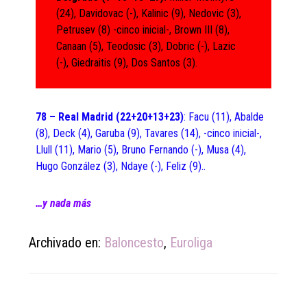
(24), Davidovac (-), Kalinic (9), Nedovic (3),
Petrusev (8) -cinco inicial-, Brown III (8),
Canaan (5), Teodosic (3), Dobric (-), Lazic
(-), Giedraitis (9), Dos Santos (3).
78 – Real Madrid (22+20+13+23)
: Facu (11), Abalde
(8), Deck (4), Garuba (9), Tavares (14), -cinco inicial-,
Llull (11), Mario (5), Bruno Fernando (-), Musa (4),
Hugo González (3), Ndaye (-), Feliz (9)..
…y nada más
Archivado en:
Baloncesto
,
Euroliga