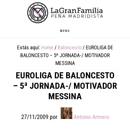
Skip
Skip
Skip
to
to
to
main
primary
footer
content
sidebar
MENU
Estás aquí:
Home
/
Baloncesto
/
EUROLIGA DE
BALONCESTO – 5ª JORNADA-/ MOTIVADOR
MESSINA
EUROLIGA DE BALONCESTO
– 5ª JORNADA-/ MOTIVADOR
MESSINA
27/11/2009
por
Antonio Armero