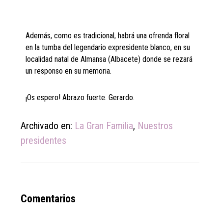
Además, como es tradicional, habrá una ofrenda floral
en la tumba del legendario expresidente blanco, en su
localidad natal de Almansa (Albacete) donde se rezará
un responso en su memoria.
¡Os espero! Abrazo fuerte. Gerardo.
Archivado en:
La Gran Familia
,
Nuestros
presidentes
Reader
Comentarios
Interactions