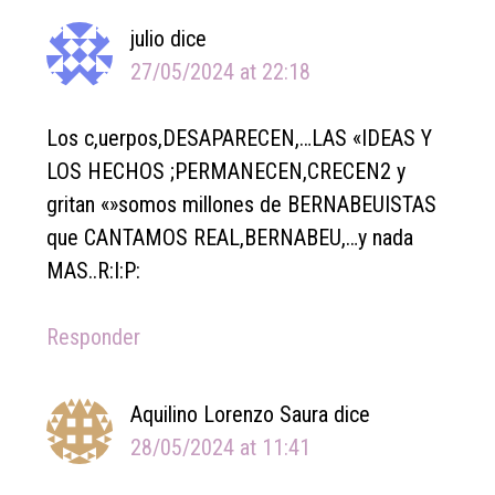
julio
dice
27/05/2024 at 22:18
Los c,uerpos,DESAPARECEN,…LAS «IDEAS Y
LOS HECHOS ;PERMANECEN,CRECEN2 y
gritan «»somos millones de BERNABEUISTAS
que CANTAMOS REAL,BERNABEU,…y nada
MAS..R:I:P:
Responder
Aquilino Lorenzo Saura
dice
28/05/2024 at 11:41