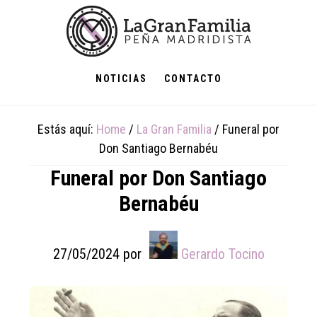
Skip
Skip
Skip
to
to
to
main
primary
footer
content
sidebar
NOTICIAS
CONTACTO
Estás aquí:
Home
/
La Gran Familia
/
Funeral por
Don Santiago Bernabéu
Funeral por Don Santiago
Bernabéu
27/05/2024
por
Gerardo Tocino