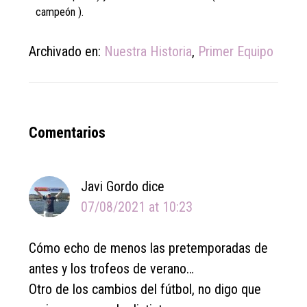
campeón ).
Archivado en:
Nuestra Historia
,
Primer Equipo
Reader
Comentarios
Interactions
Javi Gordo
dice
07/08/2021 at 10:23
Cómo echo de menos las pretemporadas de
antes y los trofeos de verano…
Otro de los cambios del fútbol, no digo que