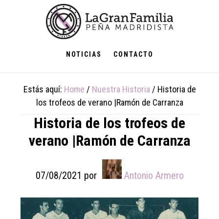
Skip
Skip
Skip
to
to
to
main
primary
footer
content
sidebar
NOTICIAS
CONTACTO
Estás aquí:
Home
/
Nuestra Historia
/
Historia de
los trofeos de verano |Ramón de Carranza
Historia de los trofeos de
verano |Ramón de Carranza
07/08/2021
por
Antonio Armero