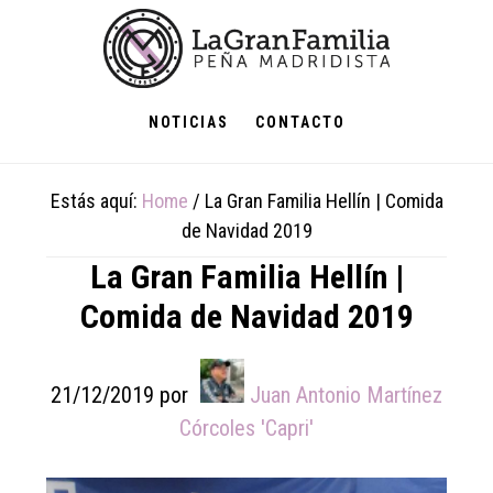
Skip
Skip
Skip
to
to
to
main
primary
footer
content
sidebar
NOTICIAS
CONTACTO
Estás aquí:
Home
/
La Gran Familia Hellín | Comida
de Navidad 2019
La Gran Familia Hellín |
Comida de Navidad 2019
21/12/2019
por
Juan Antonio Martínez
Córcoles 'Capri'