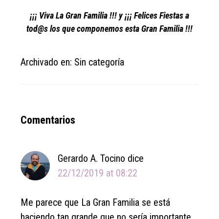
¡¡¡ Viva La Gran Familia !!! y ¡¡¡ Felices Fiestas a
tod@s los que componemos esta Gran Familia !!!
Archivado en: Sin categoría
Reader
Comentarios
Interactions
Gerardo A. Tocino
dice
22/12/2019 at 08:22
Me parece que La Gran Familia se está
haciendo tan grande que no sería importante