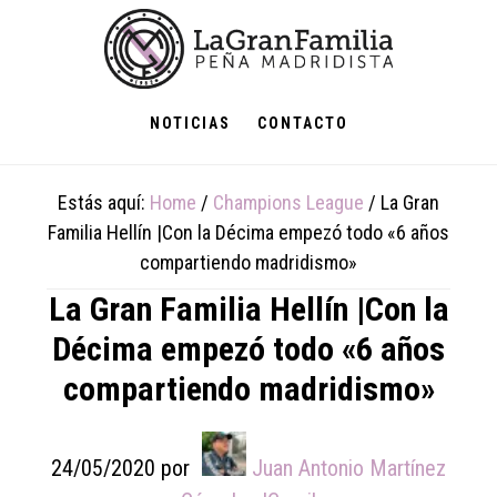
Skip
Skip
Skip
to
to
to
main
primary
footer
content
sidebar
NOTICIAS
CONTACTO
Estás aquí:
Home
/
Champions League
/
La Gran
Familia Hellín |Con la Décima empezó todo «6 años
compartiendo madridismo»
La Gran Familia Hellín |Con la
Décima empezó todo «6 años
compartiendo madridismo»
24/05/2020
por
Juan Antonio Martínez