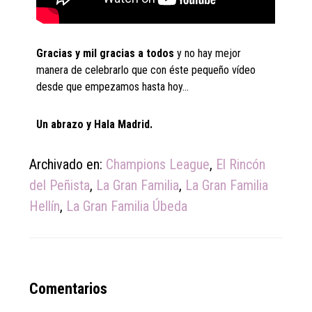
Gracias y mil gracias a todos
y no hay mejor
manera de celebrarlo que con éste pequeño vídeo
desde que empezamos hasta hoy…
Un abrazo y Hala Madrid.
Archivado en:
Champions League
,
El Rincón
del Peñista
,
La Gran Familia
,
La Gran Familia
Hellín
,
La Gran Familia Úbeda
Reader
Comentarios
Interactions