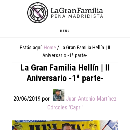
Skip
Skip
Skip
to
to
to
main
primary
footer
content
sidebar
MENU
Estás aquí:
Home
/
La Gran Familia Hellín | II
Aniversario -1ª parte-
La Gran Familia Hellín | II
Aniversario -1ª parte-
20/06/2019
por
Juan Antonio Martínez
Córcoles 'Capri'