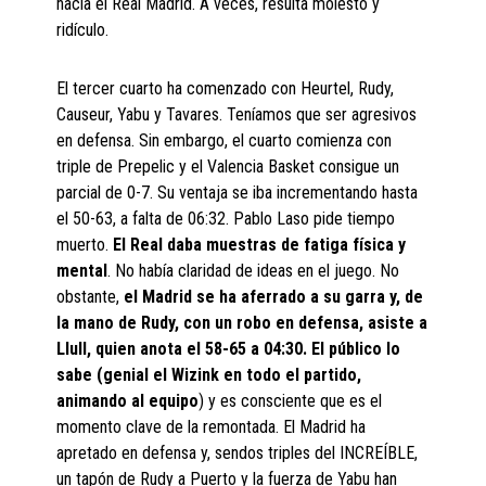
hacia el Real Madrid. A veces, resulta molesto y
ridículo.
El tercer cuarto ha comenzado con Heurtel, Rudy,
Causeur, Yabu y Tavares. Teníamos que ser agresivos
en defensa. Sin embargo, el cuarto comienza con
triple de Prepelic y el Valencia Basket consigue un
parcial de 0-7. Su ventaja se iba incrementando hasta
el 50-63, a falta de 06:32. Pablo Laso pide tiempo
muerto.
El Real daba muestras de fatiga física y
mental
. No había claridad de ideas en el juego. No
obstante,
el Madrid se ha aferrado a su garra y, de
la mano de Rudy, con un robo en defensa, asiste a
Llull, quien anota el 58-65 a 04:30. El público lo
sabe (genial el Wizink en todo el partido,
animando al equipo
) y es consciente que es el
momento clave de la remontada. El Madrid ha
apretado en defensa y, sendos triples del INCREÍBLE,
un tapón de Rudy a Puerto y la fuerza de Yabu han