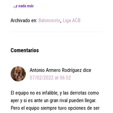
…y nada más
Archivado en:
Baloncesto
,
Liga ACB
Reader
Comentarios
Interactions
Antonio Armero Rodríguez
dice
07/02/2022 at 06:52
El equipo no es infalible, y las derrotas como
ayer y si es ante un gran rival pueden llegar.
Pero el equipo siempre tuvo opciones de ser