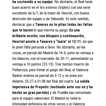
ha sostenido a su equipo
. No obstante, el Real tenía
buen acierto en el tiro exterior (triples) con una serie
excelente de 6/7, de la mano de Heurtel, con buena
dirección del equipo y de Yabusele. En este sentido,
destacar que a
Tavares no le pitan todas las faltas
que le hacen
lo que merma su juego.
En una
brillante acción, con bloqueo y continuación,
Heurtel asiste a Tavares y “mata” el 12-11
, sin que
le piten falta personal a favor. No obstante, así las
cosas, un parcial del Madrid de 16-4, pone en ventaja a
los blancos, con el marcador de 20-11, aumentando su
ventaja a 10 puntos (23-13). Tras tiempo muerto de
Peñarroya, para frenar el juego del Real, el Valencia
Basket endosa un parcial de 0-12 y se pone por
delante, 25-27 a 01:08 del final del cuarto.
La salida
impetuosa de Prepelic
(
motivado ante sus ex y ha
hecho un gran partido)
y de Pradilla han remontado
para el equipo valenciano. El Madrid no tenía la
intensidad defensiva de otras veces y el Valencia