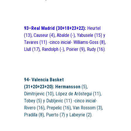
93–Real Madrid (30+18+23+22):
Heurtel
(13), Causeur (4), Abalde (-), Yabusele (15) y
Tavares (11) -cinco inicial- Williams-Goss (8),
Llull (17), Randolph (-), Poirier (9), Rudy (16).
94- Valencia Basket
(31+20+23+20):
Hermansson
(5),
Dimitrijevic (10), López de Aróstegui (11),
Tobey (5) y Dubljevic (11) -cinco inicial-
Rivero (16), Prepelic (16), Van Rossom (3),
Pradilla (8), Puerto (7) y Labeyrie (2).