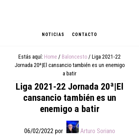
Skip
Skip
Skip
to
to
to
main
primary
footer
content
sidebar
NOTICIAS
CONTACTO
Estás aquí:
Home
/
Baloncesto
/
Liga 2021-22
Jornada 20ª|El cansancio también es un enemigo
a batir
Liga 2021-22 Jornada 20ª|El
cansancio también es un
enemigo a batir
06/02/2022
por
Arturo Soriano