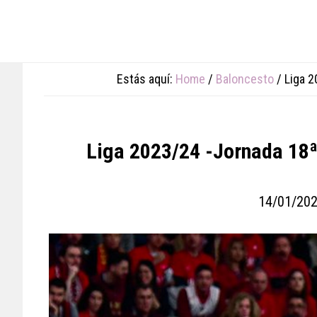
Skip
Skip
Skip
to
to
to
main
primary
footer
content
sidebar
Estás aquí:
Home
/
Baloncesto
/
Liga 20
Liga 2023/24 -Jornada 18ª-
14/01/20