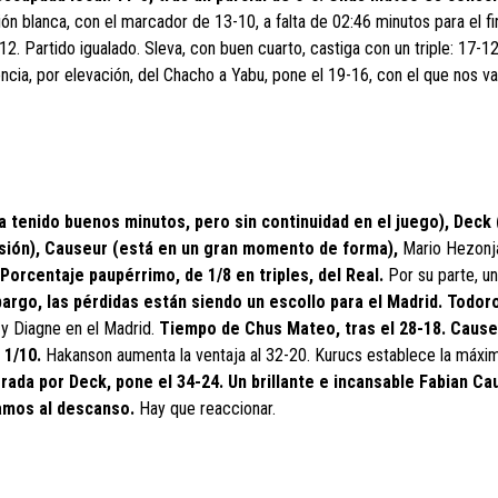
ón blanca, con el marcador de 13-10, a falta de 02:46 minutos para el fi
12. Partido igualado. Sleva, con buen cuarto, castiga con un triple: 17-1
cia, por elevación, del Chacho a Yabu, pone el 19-16, con el que nos v
 tenido buenos minutos, pero sin continuidad en el juego), Deck 
lesión), Causeur (está en un gran momento de forma),
Mario Hezonja
Porcentaje paupérrimo, de 1/8 en triples, del Real.
Por su parte, un
argo, las pérdidas están siendo un escollo para el Madrid. Todor
y Diagne en el Madrid.
Tiempo de Chus Mateo, tras el 28-18. Caus
. 1/10.
Hakanson aumenta la ventaja al 32-20. Kurucs establece la máxi
erada por Deck, pone el 34-24. Un brillante e incansable Fabian Ca
vamos al descanso.
Hay que reaccionar.