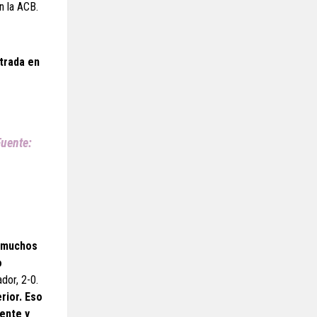
n la ACB.
trada en
Fuente:
a muchos
o
dor, 2-0.
erior. Eso
iente y