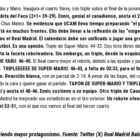
u y Mario. Inaugura el cuarto Sleva, con triple sobre el final de la pose
bita del Facu (2+1= 39-29). Ennis, genial el canadiense, anota el 
e Chus Mateo.
Se evidencia que UCAM lleva tiempo preparando “el 
stá en muchos frentes. Ello debe llevar a la reflexión de las “exig
o el Real Madrid. El calendario debe ser unificado o jugar una gr
tbol. Es una opinión.
Triple de Super-Mario: 44-32. Dos tiros libres de
ulta la faceta reboteadora. Sin embargo, un triple, desde la esquina
 DE YABU: 46-40.
El Real cierra mejor el rebote, debido a las ayudas y p
s.
TRIPLEEEEEE DE SUPER-MARIO: 46-43, a falta de 03:33, para el fin
o. Reacción blanca,
con un parcial de 2-14. A pesar de las bajas, del c
o la cara y quiere ganar el partido.
TAPON DE SUPER-MARIO Y TRIPL
y anota el 48-46. Ennis sostiene a su equipo. Otro triple de Cau
Madrid ha mejorado sus estadísticas en el tiro exterior.
Un rebote ofen
el 52-51,
con el que nos vamos al final del tercer cuarto.
uiriendo mayor protagonismo. Fuente: Twitter (X) Real Madrid Bal