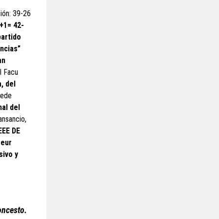
sión: 39-26
2+1= 42-
partido
encias”
an
l Facu
, del
uede
al del
ansancio,
EEE DE
seur
sivo y
oncesto.