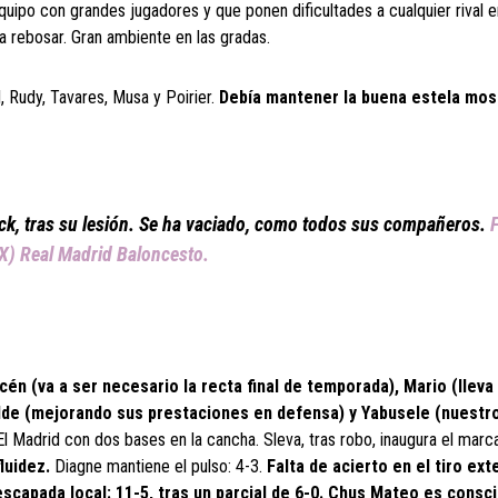
equipo con grandes jugadores y que ponen dificultades a cualquier rival e
a rebosar. Gran ambiente en las gradas.
l, Rudy, Tavares, Musa y Poirier.
Debía mantener la buena estela mos
Deck, tras su lesión. Se ha vaciado, como todos sus compañeros.
(X) Real Madrid Baloncesto.
océn (va a ser necesario la recta final de temporada), Mario (llev
alde (mejorando sus prestaciones en defensa) y Yabusele (nuestr
l Madrid con dos bases en la cancha. Sleva, tras robo, inaugura el marca
luidez.
Diagne mantiene el pulso: 4-3.
Falta de acierto en el tiro ext
a escapada local: 11-5, tras un parcial de 6-0. Chus Mateo es consc