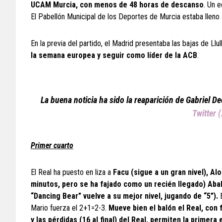
UCAM Murcia, con menos de 48 horas de descanso
. Un 
El Pabellón Municipal de los Deportes de Murcia estaba lleno 
En la previa del partido, el Madrid presentaba las bajas de Llul
la semana europea y seguir como líder de la ACB
.
La buena noticia ha sido la reaparición de Gabriel 
Twitter 
Primer cuarto
El Real ha puesto en liza a
Facu (sigue a un gran nivel), Al
minutos, pero se ha fajado como un recién llegado) Ab
“Dancing Bear” vuelve a su mejor nivel, jugando de “5”).
E
Mario fuerza el 2+1=2-3.
Mueve bien el balón el Real, con f
y las pérdidas (16 al final) del Real, permiten la primer