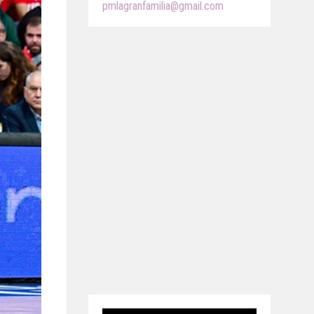
pmlagranfamilia@gmail.com