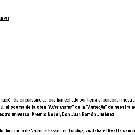
UIPO
nación de circunstancias, que han echado por tierra el pundonor mostra
al,
el poema de la obra “A
rias tristes
” de la “
Antolojía
” de nuestra a
nuestro universal Premio Nobel, Don Juan Ramón Jiménez
.
tido durísimo ante Valencia Basket, en Euroliga,
visitaba el Real la canc