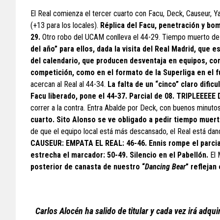
El Real comienza el tercer cuarto con Facu, Deck, Causeur, Yab
(+13 para los locales).
Réplica del Facu, penetración y bom
29.
Otro robo del UCAM conlleva el 44-29. Tiempo muerto d
del año” para ellos, dada la visita del Real Madrid, que e
del calendario, que producen desventaja en equipos, com
competición, como en el formato de la Superliga en el fu
acercan al Real al 44-34.
La falta de un “cinco” claro dific
Facu liberado, pone el 44-37. Parcial de 08. TRIPLEEEEE
correr a la contra. Entra Abalde por Deck, con buenos minuto
cuarto. Sito Alonso se ve obligado a pedir tiempo muert
de que el equipo local está más descansado, el Real está dand
CAUSEUR: EMPATA EL REAL: 46-46. Ennis rompe el parcial 
estrecha el marcador: 50-49. Silencio en el Pabellón.
El 
posterior de canasta de nuestro “
Dancing Bear
” reflejan 
Carlos Alocén ha salido de titular y cada vez irá adq