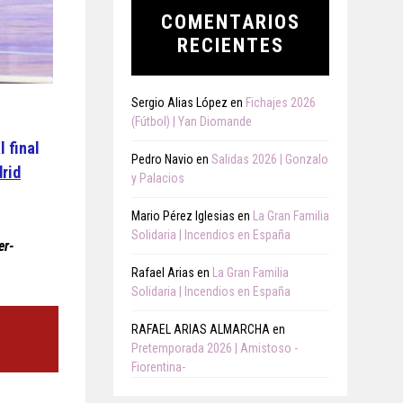
COMENTARIOS
RECIENTES
Sergio Alias López
en
Fichajes 2026
(Fútbol) | Yan Diomande
 final
Pedro Navio
en
Salidas 2026 | Gonzalo
drid
y Palacios
Mario Pérez Iglesias
en
La Gran Familia
Solidaria | Incendios en España
er-
Rafael Arias
en
La Gran Familia
Solidaria | Incendios en España
RAFAEL ARIAS ALMARCHA
en
Pretemporada 2026 | Amistoso -
Fiorentina-