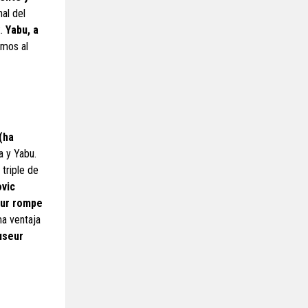
nal del
2.
Yabu, a
amos al
(ha
 y Yabu.
 triple de
ovic
eur rompe
ma ventaja
useur