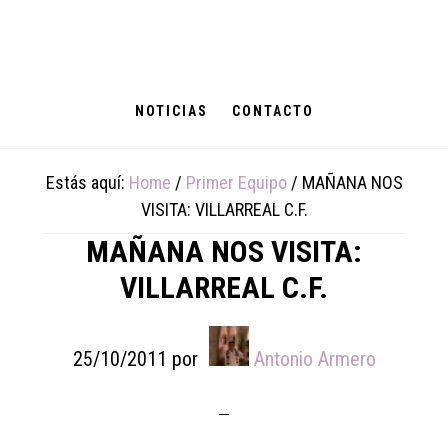
Skip
Skip
Skip
to
to
to
main
primary
footer
content
sidebar
NOTICIAS
CONTACTO
Estás aquí:
Home
/
Primer Equipo
/
MAÑANA NOS
VISITA: VILLARREAL C.F.
MAÑANA NOS VISITA:
VILLARREAL C.F.
25/10/2011
por
Antonio Armero