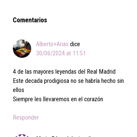
Reader
Comentarios
Interactions
Alberto+Arias
dice
30/06/2024 at 11:51
4 de las mayores leyendas del Real Madrid
Este decada prodigiosa no se habría hecho sin
ellos
Siempre les llevaremos en el corazón
Responder