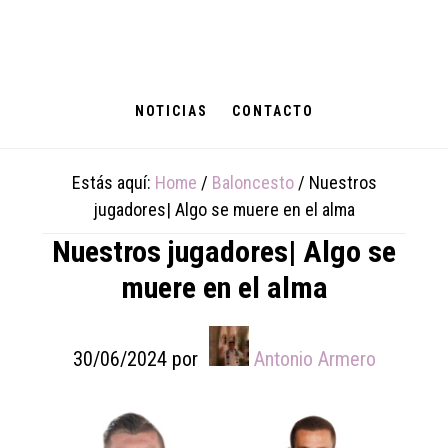
Skip
Skip
Skip
to
to
to
main
primary
footer
content
sidebar
NOTICIAS
CONTACTO
Estás aquí:
Home
/
Baloncesto
/
Nuestros
jugadores| Algo se muere en el alma
Nuestros jugadores| Algo se
muere en el alma
30/06/2024
por
Antonio Armero