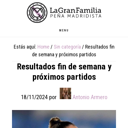
Skip
Skip
Skip
to
to
to
main
primary
footer
content
sidebar
MENU
Estás aquí:
Home
/
Sin categoría
/
Resultados fin
de semana y próximos partidos
Resultados fin de semana y
próximos partidos
18/11/2024
por
Antonio Armero