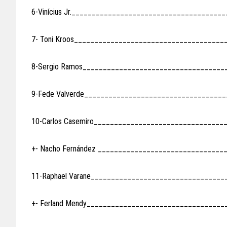
6-Vinícius Jr.______________________________________
7- Toni Kroos______________________________________
8-Sergio Ramos____________________________________
9-Fede Valverde___________________________________
10-Carlos Casemiro_________________________________
+- Nacho Fernández ________________________________
11-Raphael Varane_________________________________
+- Ferland Mendy__________________________________