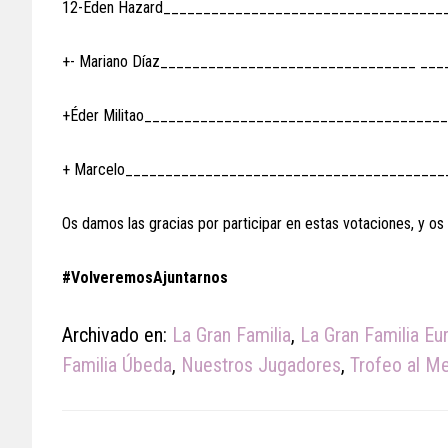
12-Eden Hazard____________________________________
+- Mariano Díaz________________________________ ___
+Éder Militao______________________________________
+ Marcelo________________________________________
Os damos las gracias por participar en estas votaciones, y os
#VolveremosAjuntarnos
Archivado en:
La Gran Familia
,
La Gran Familia Eu
Familia Úbeda
,
Nuestros Jugadores
,
Trofeo al M