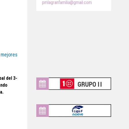
pmlagranfamilia@gmail.com
s mejores
al del 3-
ando
a.