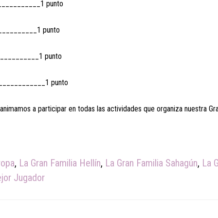
__________1 punto
__________1 punto
__________1 punto
____________1 punto
 animamos a participar en todas las actividades que organiza nuestra Gra
ropa
,
La Gran Familia Hellín
,
La Gran Familia Sahagún
,
La 
ejor Jugador