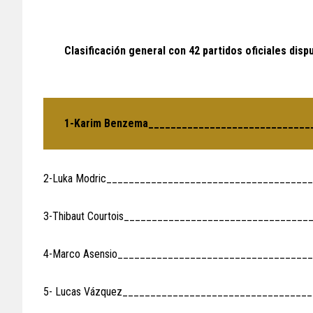
Clasificación general con 42 partidos oficiales disp
1-Karim Benzema______________________________
2-Luka Modric_____________________________________
3-Thibaut Courtois_________________________________
4-Marco Asensio___________________________________
5- Lucas Vázquez__________________________________