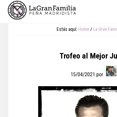
Skip
Skip
Skip
to
to
to
main
primary
footer
content
sidebar
Estás aquí:
Home
/
La Gran Fami
Trofeo al Mejor J
15/04/2021
por