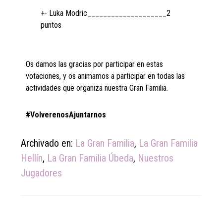
+- Luka Modric____________________2
puntos
Os damos las gracias por participar en estas
votaciones, y os animamos a participar en todas las
actividades que organiza nuestra Gran Familia.
#VolverenosAjuntarnos
Archivado en:
La Gran Familia
,
La Gran Familia
Hellín
,
La Gran Familia Úbeda
,
Nuestros
Jugadores