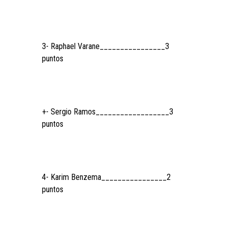
3- Raphael Varane________________3
puntos
+- Sergio Ramos__________________3
puntos
4- Karim Benzema________________2
puntos