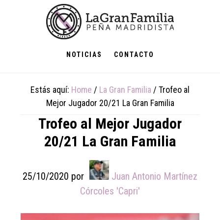
Skip
Skip
Skip
to
to
to
main
primary
footer
content
sidebar
NOTICIAS
CONTACTO
Estás aquí:
Home
/
La Gran Familia
/
Trofeo al
Mejor Jugador 20/21 La Gran Familia
Trofeo al Mejor Jugador
20/21 La Gran Familia
25/10/2020
por
Juan Antonio Martínez
Córcoles 'Capri'