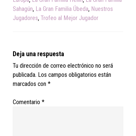
Sahagún
,
La Gran Familia Úbeda
,
Nuestros
Jugadores
,
Trofeo al Mejor Jugador
Reader
Deja una respuesta
Interactions
Tu dirección de correo electrónico no será
publicada.
Los campos obligatorios están
marcados con
*
Comentario
*