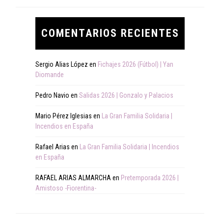
COMENTARIOS RECIENTES
Sergio Alias López
en
Fichajes 2026 (Fútbol) | Yan
Diomande
Pedro Navio
en
Salidas 2026 | Gonzalo y Palacios
Mario Pérez Iglesias
en
La Gran Familia Solidaria |
Incendios en España
Rafael Arias
en
La Gran Familia Solidaria | Incendios
en España
RAFAEL ARIAS ALMARCHA
en
Pretemporada 2026 |
Amistoso -Fiorentina-