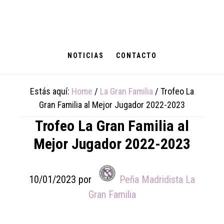
Skip
Skip
Skip
to
to
to
main
primary
footer
content
sidebar
NOTICIAS
CONTACTO
Estás aquí:
Home
/
La Gran Familia
/
Trofeo La
Gran Familia al Mejor Jugador 2022-2023
Trofeo La Gran Familia al
Mejor Jugador 2022-2023
10/01/2023
por
Peña Madridista La
Gran Familia