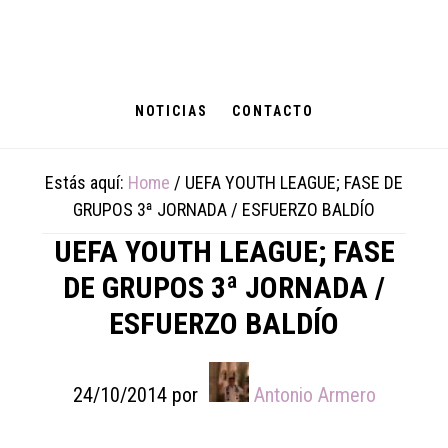
Skip
Skip
Skip
to
to
to
main
primary
footer
content
sidebar
NOTICIAS
CONTACTO
Estás aquí:
Home
/
UEFA YOUTH LEAGUE; FASE DE
GRUPOS 3ª JORNADA / ESFUERZO BALDÍO
UEFA YOUTH LEAGUE; FASE
DE GRUPOS 3ª JORNADA /
ESFUERZO BALDÍO
24/10/2014
por
Antonio Armero