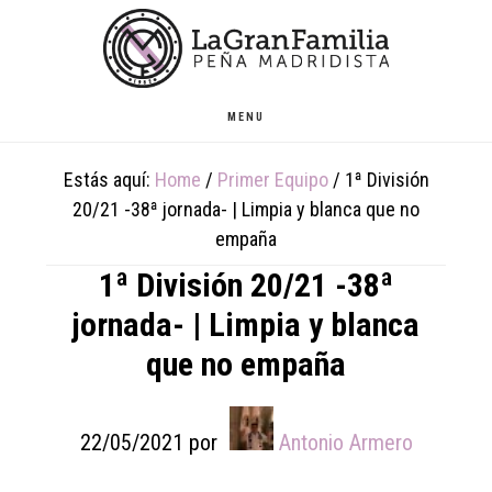
Skip
Skip
Skip
to
to
to
main
primary
footer
content
sidebar
MENU
Estás aquí:
Home
/
Primer Equipo
/
1ª División
20/21 -38ª jornada- | Limpia y blanca que no
empaña
1ª División 20/21 -38ª
jornada- | Limpia y blanca
que no empaña
22/05/2021
por
Antonio Armero