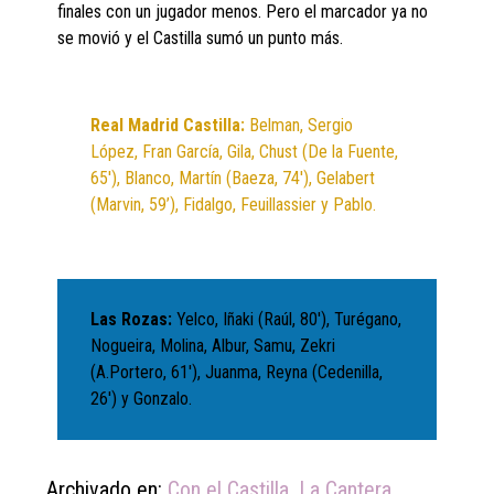
finales con un jugador menos. Pero el marcador ya no
se movió y el Castilla sumó un punto más.
Real Madrid Castilla:
Belman, Sergio
López, Fran García, Gila, Chust (De la Fuente,
65′), Blanco, Martín (Baeza, 74′), Gelabert
(Marvin, 59’), Fidalgo, Feuillassier y Pablo.
Las Rozas:
Yelco, Iñaki (Raúl, 80′), Turégano,
Nogueira, Molina, Albur, Samu, Zekri
(A.Portero, 61′), Juanma, Reyna (Cedenilla,
26′) y Gonzalo.
Archivado en:
Con el Castilla
,
La Cantera