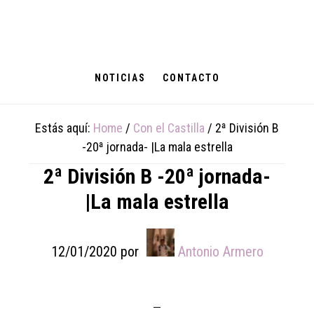
Skip
Skip
Skip
to
to
to
main
primary
footer
content
sidebar
NOTICIAS
CONTACTO
Estás aquí:
Home
/
Con el Castilla
/
2ª División B
-20ª jornada- |La mala estrella
2ª División B -20ª jornada-
|La mala estrella
12/01/2020
por
Antonio Armero