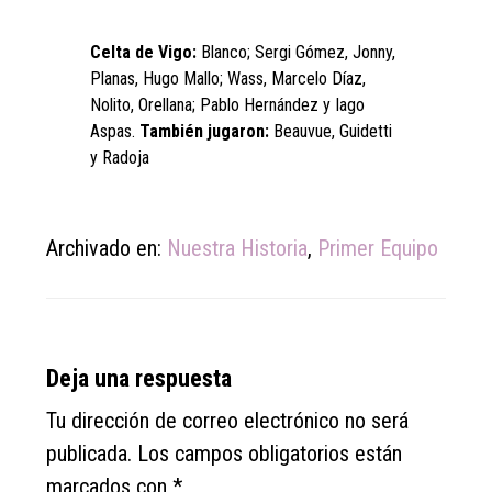
Celta de Vigo:
Blanco; Sergi Gómez, Jonny,
Planas, Hugo Mallo; Wass, Marcelo Díaz,
Nolito, Orellana; Pablo Hernández y Iago
Aspas.
También jugaron:
Beauvue, Guidetti
y Radoja
Archivado en:
Nuestra Historia
,
Primer Equipo
Reader
Deja una respuesta
Interactions
Tu dirección de correo electrónico no será
publicada.
Los campos obligatorios están
marcados con
*