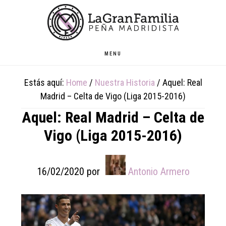
Skip
Skip
Skip
to
to
to
main
primary
footer
content
sidebar
MENU
Estás aquí:
Home
/
Nuestra Historia
/
Aquel: Real
Madrid – Celta de Vigo (Liga 2015-2016)
Aquel: Real Madrid – Celta de
Vigo (Liga 2015-2016)
16/02/2020
por
Antonio Armero