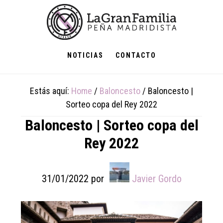
Skip
Skip
Skip
to
to
to
main
primary
footer
content
sidebar
NOTICIAS
CONTACTO
Estás aquí:
Home
/
Baloncesto
/
Baloncesto |
Sorteo copa del Rey 2022
Baloncesto | Sorteo copa del
Rey 2022
31/01/2022
por
Javier Gordo