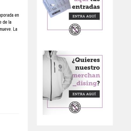
emporada en
e de la
 nueve. La