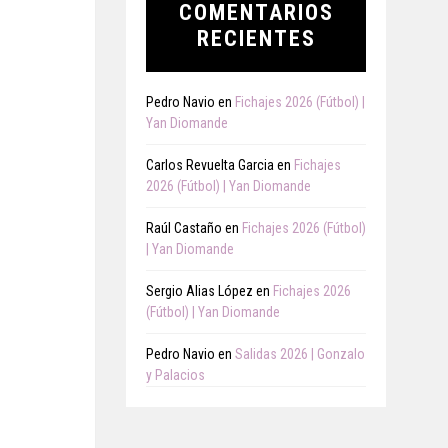
COMENTARIOS
RECIENTES
Pedro Navio
en
Fichajes 2026 (Fútbol) |
Yan Diomande
Carlos Revuelta Garcia
en
Fichajes
2026 (Fútbol) | Yan Diomande
Raúl Castaño
en
Fichajes 2026 (Fútbol)
| Yan Diomande
Sergio Alias López
en
Fichajes 2026
(Fútbol) | Yan Diomande
Pedro Navio
en
Salidas 2026 | Gonzalo
y Palacios