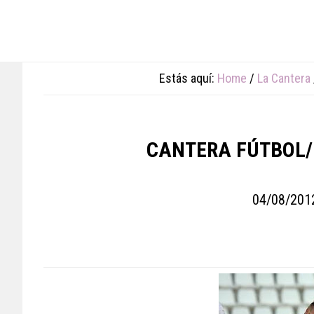
Skip
Skip
Skip
to
to
to
main
primary
footer
content
sidebar
Estás aquí:
Home
/
La Cantera
CANTERA FÚTBOL/
04/08/201