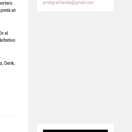
pmlagranfamilia@gmail.com
portero
 ponía un
En el
efinitivo
, Derik,