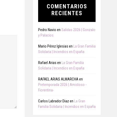
COMENTARIOS
RECIENTES
Pedro Navio
en
Salidas 2026 | Gonzalo
y Palacios
Mario Pérez Iglesias
en
La Gran Familia
Solidaria | Incendios en España
Rafael Arias
en
La Gran Familia
Solidaria | Incendios en España
RAFAEL ARIAS ALMARCHA
en
Pretemporada 2026 | Amistoso -
Fiorentina-
Carlos Labrador Diaz
en
La Gran
Familia Solidaria | Incendios en España