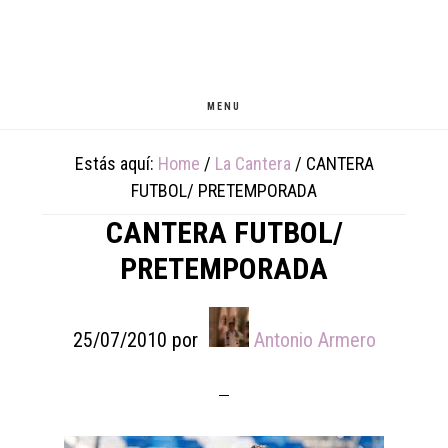
Skip
Skip
Skip
to
to
to
main
primary
footer
content
sidebar
MENU
Estás aquí:
Home
/
La Cantera
/
CANTERA
FUTBOL/ PRETEMPORADA
CANTERA FUTBOL/
PRETEMPORADA
25/07/2010
por
Antonio Armero